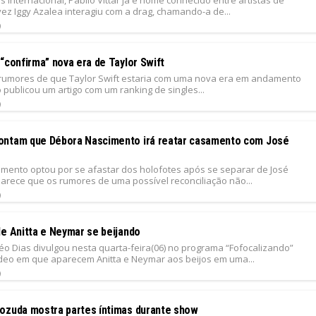
ez Iggy Azalea interagiu com a drag, chamando-a de...
9
“confirma” nova era de Taylor Swift
rumores de que Taylor Swift estaria com uma nova era em andamento
 publicou um artigo com um ranking de singles...
9
ntam que Débora Nascimento irá reatar casamento com José
mento optou por se afastar dos holofotes após se separar de José
parece que os rumores de uma possível reconciliação não...
9
de Anitta e Neymar se beijando
Léo Dias divulgou nesta quarta-feira(06) no programa “Fofocalizando”
deo em que aparecem Anitta e Neymar aos beijos em uma...
9
ozuda mostra partes íntimas durante show