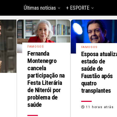
Últimas notícias
+ ESPORTE
FAMOSOS
FAMOSOS
Fernanda
Esposa atualiz
Montenegro
estado de
cancela
saúde de
participação na
Faustão após
Festa Literária
quatro
de Niterói por
transplantes
problema de
saúde
11 horas atrás