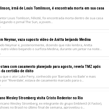
mlinson, irmã de Louis Tomlinson, é encontrada morta em sua casa
antor Louis Tomlison, Félicité, foi encontrada morta dentro de sua casa
egundo o jornal The Sun, a jovem...
9
em Neymar, vaza suposto vídeo de Anitta beijando Medina
jado Neymar e, posteriormente, dizendo que não lembra, Anitta
utro vídeo beijando o surfista Medina, durante um jantar na noite...
9
estava com casamento planejado para agosto, revela TMZ após
 da certidão de óbito
 que o ator Luke Perry, conhecido por ‘Barrados no Baile’ e mais
 por “Riverdale’, estava de casamento marcado para o...
9
ano Wesley Stromberg visita Cristo Redentor no Rio
ricano Wesley Stromberg, ex-integrante do grupo Emblem3 (X Factor),
shows no Brasil no último final de semana, aproveitou o...