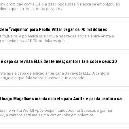
funk proibidão com a Gaiola das Popozudas, Valesca se empolgou ao
dindo que ela tire a roupa durante...
9
em “vaquinha” para Pabllo Vittar pagar os 70 mil dólares
 fogueira. A polêmica que circula nas redes sociais entre Anitta e
 a respeito dos US$ 70 mil dólares que...
9
 é capa da revista ELLE deste mês; cantora fala sobre seus 30
estampa a capa da edição americana da revista ELLE. A cantora
artigo em que fala sobre 30 coisas que aprendeu...
9
hiago Magalhães manda indireta para Anitta e pai da cantora sai
da no Anitta World! Após beijar muitooooo na Sapucaí, e ganhar
Z, a cantora está mais uma vez envolta em polêmica....
9