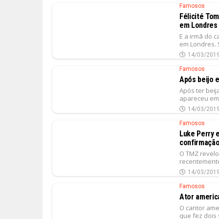
Famosos
Félicité To
em Londres
E a irmã do c
em Londres. S
14/03/201
Famosos
Após beijo 
Após ter bei
apareceu em o
14/03/201
Famosos
Luke Perry 
confirmação
O TMZ revelou
recentemente
14/03/201
Famosos
Ator americ
O cantor ame
que fez dois 