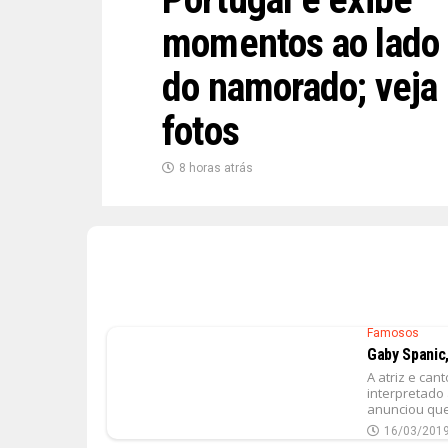
momentos ao lado
do namorado; veja
fotos
8 horas atrás
Famosos
Gaby Spanic,
A atriz e ca
interpretado
anunciou que.
16/03/201