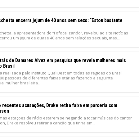
9
hetta encerra jejum de 40 anos sem sexo: “Estou bastante
etta, a apresentadora do “Fofocalizando”, revelou ao site Notícias
cerrou um jejum de quase 40 anos sem relações sexuais, mas...
9
 atrás de Damares Alvez em pesquisa que revela mulheres mais
 Brasil
realizada pelo Instituto QualiBest em todas as regiões do Brasil
780 pessoas de diferentes faixas etárias fazendo a seguinte
al mulher brasileira...
9
e recentes acusações, Drake retira faixa em parceria com
kson
mas estações de rádio estarem se negando a tocar músicas do cantor
on, Drake resolveu retirar a canção que tinha em...
9