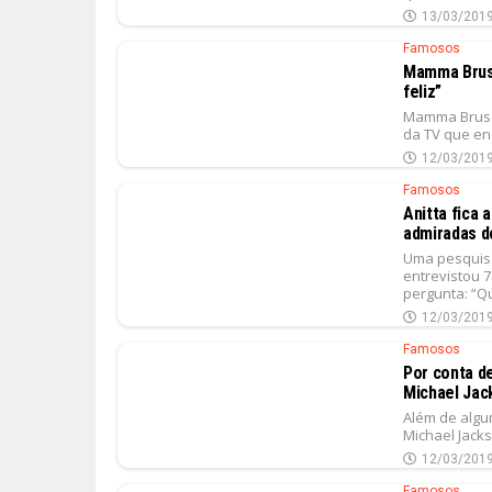
13/03/201
Famosos
Mamma Brusc
feliz”
Mamma Brusch
da TV que en
12/03/201
Famosos
Anitta fica
admiradas do
Uma pesquisa 
entrevistou 
pergunta: “Qu
12/03/201
Famosos
Por conta d
Michael Jac
Além de algu
Michael Jacks
12/03/201
Famosos