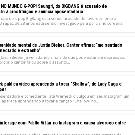
NO MUNDO K-POP! Seungri, do BIGBANG é acusado de
to à prostituição e anuncia aposentadoria
grupo de k-pop BigBang está sendo acusado de favorecimento à
 O rapaz de 28 anos está sendo investigado pela polícia no coreana...
9
anidade mental de Justin Bieber. Cantor afirma: “me sentindo
nectado e estranho”
Justin Bieber já vem dando sinais de que pode estar em depressão.
próprio cantor falou sobre o assunto...
9
k publica vídeo aprendendo a tocar “Shallow”, de Lady Gaga e
per
presentadora e comediante Tatá Werneck divulgou em seu Instagram um
 aparece aprendendo a tocar a canção “Shallow” no...
9
interage com Pabllo Vittar no Instagram e causa alvoroço entre
 internacional, Pabllo Vittar já é nome conhecido entre artistas de