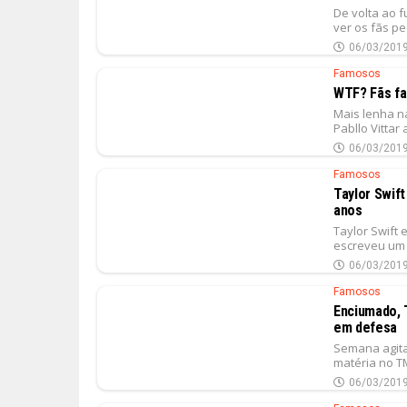
De volta ao 
ver os fãs pe
06/03/201
Famosos
WTF? Fãs faz
Mais lenha na
Pabllo Vittar
06/03/201
Famosos
Taylor Swift
anos
Taylor Swift 
escreveu um 
06/03/201
Famosos
Enciumado, T
em defesa
Semana agita
matéria no TM
06/03/201