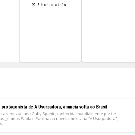
8 horas atrás
 protagonista de A Usurpadora, anuncia volta ao Brasil
ntora venezuelana Gaby Spanic, conhecida mundialmente por ter
 as gêmeas Paola e Paulina na novela mexicana “A Usurpadora”,
..
9