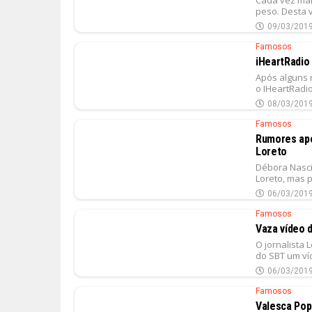
peso. Desta v
09/03/201
Famosos
iHeartRadio 
Após alguns 
o IHeartRadio
08/03/201
Famosos
Rumores apo
Loreto
Débora Nasci
Loreto, mas 
06/03/201
Famosos
Vaza vídeo 
O jornalista 
do SBT um ví
06/03/201
Famosos
Valesca Pop