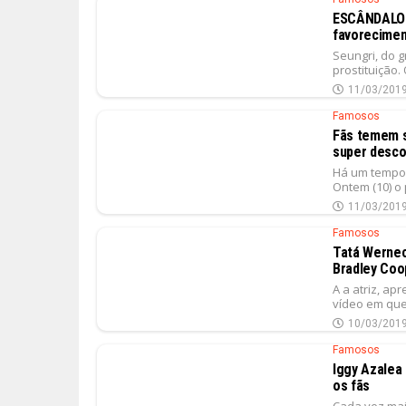
ESCÂNDALO 
favorecimen
Seungri, do 
prostituição.
11/03/201
Famosos
Fãs temem s
super desco
Há um tempo 
Ontem (10) o 
11/03/201
Famosos
Tatá Wernec
Bradley Coo
A a atriz, a
vídeo em que
10/03/201
Famosos
Iggy Azalea 
os fãs
Cada vez mais