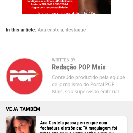
Pinterest
Whatsapp
Jogue com responsabilidade. 18+
Email
In this article:
Ana castela
,
destaque
WRITTEN BY
Redação POP Mais
Conteúdo produzido pela equipe
de jornalismo do Portal POP
Mais, sob supervisão editorial.
VEJA TAMBÉM
Ana Castela passa perrengue com
fechadura eletrônica: “A maquiagem foi