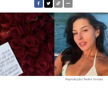
Flipboard
Reddit
Pinterest
Whatsapp
Email
Reprodução/ Redes Sociais