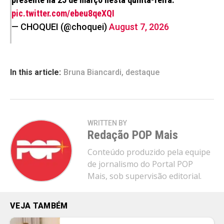
pic.twitter.com/ebeu8qeXQI
— CHOQUEI (@choquei)
August 7, 2026
In this article:
Bruna Biancardi
,
destaque
WRITTEN BY
Redação POP Mais
Conteúdo produzido pela equipe
de jornalismo do Portal POP
Mais, sob supervisão editorial.
VEJA TAMBÉM