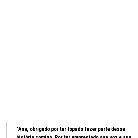
“Ana, obrigado por ter topado fazer parte dessa
história comigo. Por ter emprestado sua voz e sua