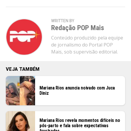
Flipboard
Reddit
Pinterest
WRITTEN BY
Redação POP Mais
Whatsapp
Conteúdo produzido pela equipe
Email
de jornalismo do Portal POP
Mais, sob supervisão editorial.
VEJA TAMBÉM
Mariana Rios anuncia noivado com Juca
Diniz
Mariana Rios revela momentos difíceis no
pós-parto e fala sobre expectativas
frustradas