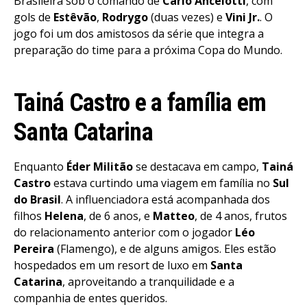
Brasileira sob o comando de
Carlo Ancelotti
, com
gols de
Estêvão
,
Rodrygo
(duas vezes) e
Vini Jr.
. O
jogo foi um dos amistosos da série que integra a
preparação do time para a próxima Copa do Mundo.
Tainá Castro e a família em
Santa Catarina
Enquanto
Éder Militão
se destacava em campo,
Tainá
Castro
estava curtindo uma viagem em família no
Sul
do Brasil
. A influenciadora está acompanhada dos
filhos
Helena
, de 6 anos, e
Matteo
, de 4 anos, frutos
do relacionamento anterior com o jogador
Léo
Pereira
(Flamengo), e de alguns amigos. Eles estão
hospedados em um resort de luxo em
Santa
Catarina
, aproveitando a tranquilidade e a
companhia de entes queridos.