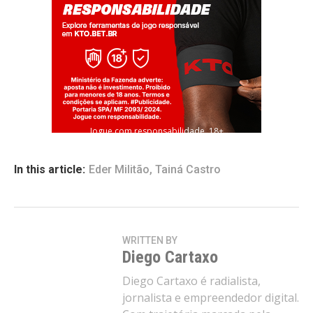
Jogue com responsabilidade. 18+
In this article:
Eder Militão
,
Tainá Castro
WRITTEN BY
Diego Cartaxo
Diego Cartaxo é radialista,
jornalista e empreendedor digital.