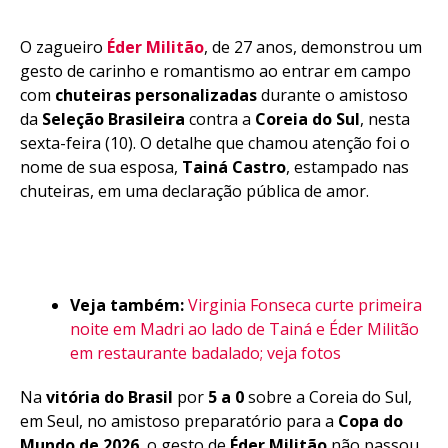
O zagueiro
Éder Militão
, de 27 anos, demonstrou um
gesto de carinho e romantismo ao entrar em campo
com
chuteiras personalizadas
durante o amistoso
da
Seleção Brasileira
contra a
Coreia do Sul
, nesta
sexta-feira (10). O detalhe que chamou atenção foi o
nome de sua esposa,
Tainá Castro
, estampado nas
chuteiras, em uma declaração pública de amor.
Veja também:
Virginia Fonseca curte primeira
noite em Madri ao lado de Tainá e Éder Militão
em restaurante badalado; veja fotos
Na
vitória do Brasil
por
5 a 0
sobre a Coreia do Sul,
em Seul, no amistoso preparatório para a
Copa do
Mundo de 2026
, o gesto de
Éder Militão
não passou