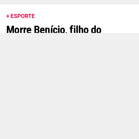
+ ESPORTE
Morre Benício, filho do
jogador Gustavo Simões, do
Ypiranga, aos 2 anos
Menino estava internado após sofrer um acidente;
família autorizou a doação de órgãos e recebeu
homenagens do clube gaúcho.
By
Redação POP Mais
Published
2 days ago