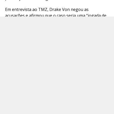
Em entrevista ao TMZ, Drake Von negou as
acusações e afirmou que o caso seria uma “jogada de
marketing”. O criador de conteúdo declarou ainda que
acredita que as denúncias serão retiradas e o
processo arquivado. Até o momento, no entanto, não
houve decisão judicial sobre o caso, que segue em
tramitação.
Além da investigação por violência doméstica, Dawson
Bacon também responde a um processo por suspeita
de dirigir sob influência de álcool ou drogas após um
acidente registrado em junho, na cidade de Las Vegas.
Embora tenha negado o consumo de substâncias
antes de dirigir, policiais relataram ter encontrado
cilindros de óxido nitroso, balões e elásticos no
interior do veículo. A partir disso, foi determinada, por
autorização judicial, a coleta de uma amostra de
sangue para análise.