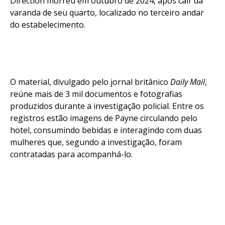
Direction morreu em outubro de 2024, após cair da
varanda de seu quarto, localizado no terceiro andar
do estabelecimento.
O material, divulgado pelo jornal britânico
Daily Mail
,
reúne mais de 3 mil documentos e fotografias
produzidos durante a investigação policial. Entre os
registros estão imagens de Payne circulando pelo
Flipboard
hotel, consumindo bebidas e interagindo com duas
Reddit
mulheres que, segundo a investigação, foram
Pinterest
contratadas para acompanhá-lo.
Whatsapp
Email