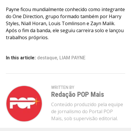
Whatsapp
Payne ficou mundialmente conhecido como integrante
do One Direction, grupo formado também por Harry
Email
Styles, Niall Horan, Louis Tomlinson e Zayn Malik.
Após o fim da banda, ele seguiu carreira solo e lançou
trabalhos próprios.
In this article:
destaque
,
LIAM PAYNE
WRITTEN BY
Redação POP Mais
Conteúdo produzido pela equipe
de jornalismo do Portal POP
Mais, sob supervisão editorial.