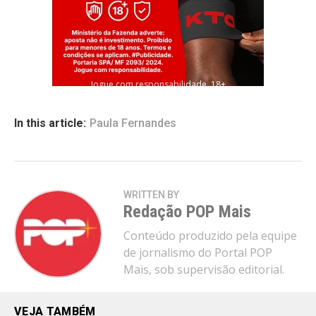
Jogue com responsabilidade. 18+
In this article:
Paula Fernandes
WRITTEN BY
Redação POP Mais
Conteúdo produzido pela equipe
de jornalismo do Portal POP
Mais, sob supervisão editorial.
VEJA TAMBÉM