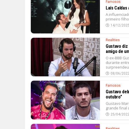
Famosos
Laís Caldas
A influenciad
primeiro fil
14/12/202
Realities
Gustavo diz
amigo de um
O ex-BBB Gus
durante entr
surpreendeu a
08/06/202
Famosos
Gustavo deb
outubro”
Gustavo Mars
grande final 
25/04/202
Realities