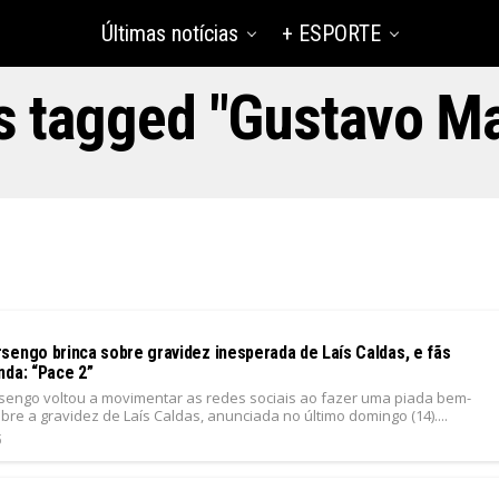
Últimas notícias
+ ESPORTE
ts tagged "Gustavo M
sengo brinca sobre gravidez inesperada de Laís Caldas, e fãs
nda: “Pace 2”
engo voltou a movimentar as redes sociais ao fazer uma piada bem-
e a gravidez de Laís Caldas, anunciada no último domingo (14)....
5