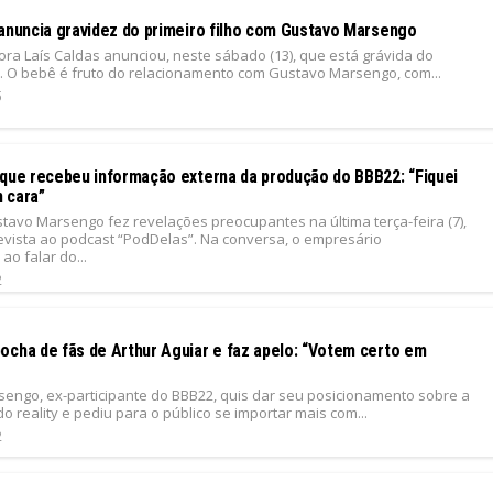
 anuncia gravidez do primeiro filho com Gustavo Marsengo
ora Laís Caldas anunciou, neste sábado (13), que está grávida do
ho. O bebê é fruto do relacionamento com Gustavo Marsengo, com...
5
 que recebeu informação externa da produção do BBB22: “Fiquei
 cara”
tavo Marsengo fez revelações preocupantes na última terça-feira (7),
evista ao podcast “PodDelas”. Na conversa, o empresário
o falar do...
2
ocha de fãs de Arthur Aguiar e faz apelo: “Votem certo em
engo, ex-participante do BBB22, quis dar seu posicionamento sobre a
do reality e pediu para o público se importar mais com...
2