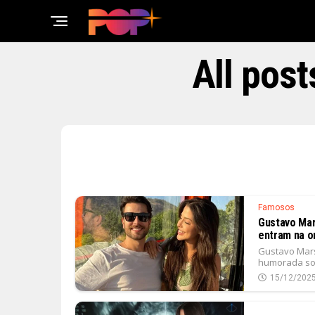
All pos
Famosos
Gustavo Mar
entram na o
Gustavo Mars
humorada sobr
15/12/202