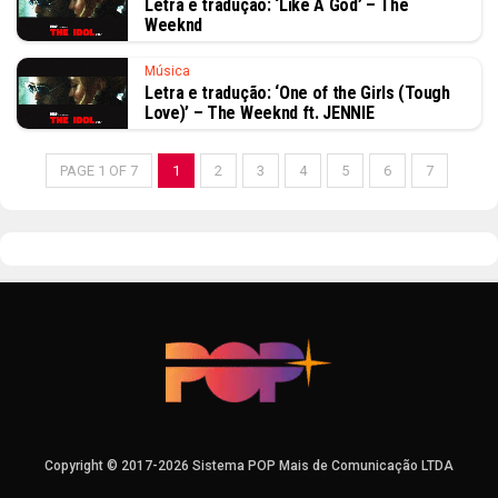
Letra e tradução: ‘Like A God’ – The
Weeknd
Música
Letra e tradução: ‘One of the Girls (Tough
Love)’ – The Weeknd ft. JENNIE
PAGE 1 OF 7
1
2
3
4
5
6
7
Copyright © 2017-2026 Sistema POP Mais de Comunicação LTDA