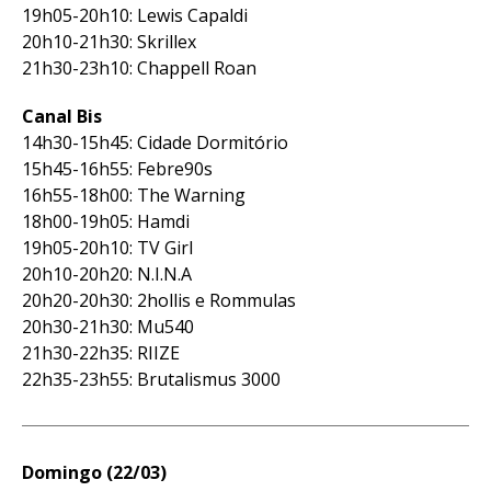
19h05-20h10: Lewis Capaldi
20h10-21h30: Skrillex
Flipboard
21h30-23h10: Chappell Roan
Reddit
Pinterest
Canal Bis
14h30-15h45: Cidade Dormitório
Whatsapp
15h45-16h55: Febre90s
Email
16h55-18h00: The Warning
18h00-19h05: Hamdi
19h05-20h10: TV Girl
20h10-20h20: N.I.N.A
20h20-20h30: 2hollis e Rommulas
20h30-21h30: Mu540
21h30-22h35: RIIZE
22h35-23h55: Brutalismus 3000
Domingo (22/03)