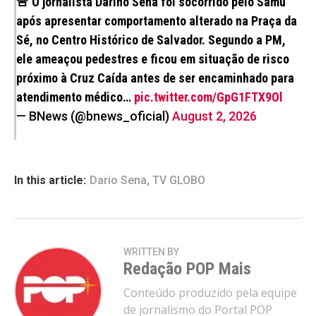
🚨 O jornalista Darino Sena foi socorrido pelo Samu
após apresentar comportamento alterado na Praça da
Sé, no Centro Histórico de Salvador. Segundo a PM,
ele ameaçou pedestres e ficou em situação de risco
próximo à Cruz Caída antes de ser encaminhado para
atendimento médico…
pic.twitter.com/GpG1FTX9Ol
— BNews (@bnews_oficial)
August 2, 2026
In this article:
Dario Sena
,
TV GLOBO
WRITTEN BY
Redação POP Mais
Conteúdo produzido pela equipe
de jornalismo do Portal POP