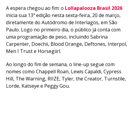
A espera chegou ao fim: o
Lollapalooza Brasil 2026
Pinterest
inicia sua 13ª edição nesta sexta-feira, 20 de março,
Whatsapp
diretamente do Autódromo de Interlagos, em São
Email
Paulo. Logo no primeiro dia, o público já conta com
uma programação de peso, incluindo Sabrina
Carpenter, Doechii, Blood Orange, Deftones, Interpol,
Men I Trust e Horsegiirl.
Ao longo do fim de semana, o line-up segue com
nomes como Chappell Roan, Lewis Capaldi, Cypress
Hill, The Warning, RIIZE, Tyler, the Creator, Turnstile,
Lorde, Katseye e Peggy Gou.