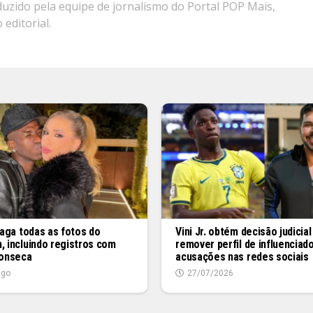
zido pela equipe de jornalismo do Portal POP Mais,
editorial.
apaga todas as fotos do
Vini Jr. obtém decisão judicial
, incluindo registros com
remover perfil de influenciad
Fonseca
acusações nas redes sociais
ago
27/07/2026