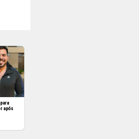
 para
or após