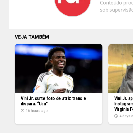
Conteúdo produ
sob supervisão 
VEJA TAMBÉM
Vini Jr. curte foto de atriz trans e
Vini Jr. 
dispara: “Uau”
Instagram
Virginia 
16 hours ago
4 days 