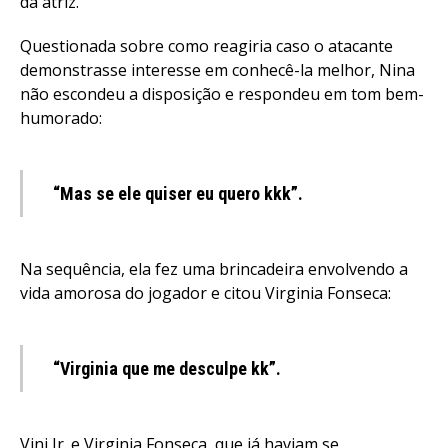
da atriz.
Questionada sobre como reagiria caso o atacante
Flipboard
demonstrasse interesse em conhecê-la melhor, Nina
Reddit
não escondeu a disposição e respondeu em tom bem-
humorado:
Pinterest
Whatsapp
Email
“Mas se ele quiser eu quero kkk”.
Na sequência, ela fez uma brincadeira envolvendo a
vida amorosa do jogador e citou Virginia Fonseca:
“Virginia que me desculpe kk”.
Vini Jr. e Virginia Fonseca, que já haviam se