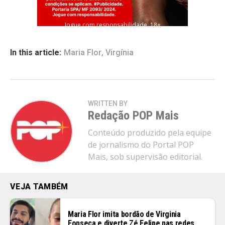
Jogue com responsabilidade. 18+
In this article:
Maria Flor
,
Virgínia
WRITTEN BY
Redação POP Mais
Conteúdo produzido pela equipe
de jornalismo do Portal POP
Mais, sob supervisão editorial.
VEJA TAMBÉM
Maria Flor imita bordão de Virginia
Fonseca e diverte Zé Felipe nas redes