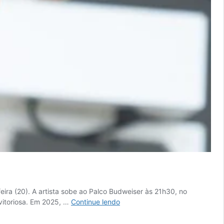
ira (20). A artista sobe ao Palco Budweiser às 21h30, no
O
vitoriosa. Em 2025, …
Continue lendo
que
esperar