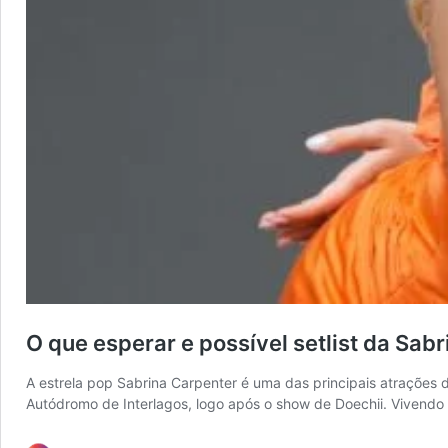
O que esperar e possível setlist da Sab
A estrela pop Sabrina Carpenter é uma das principais atrações 
Autódromo de Interlagos, logo após o show de Doechii. Vivendo 