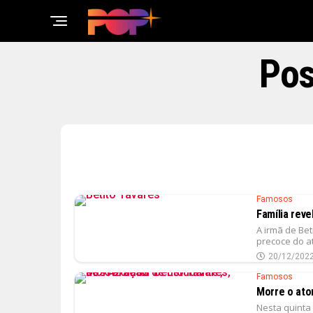
Pos
Famosos
Família reve
A irmã de Bet
precoce do at
20/12/202
Famosos
Morre o ator
Nesta quinta 