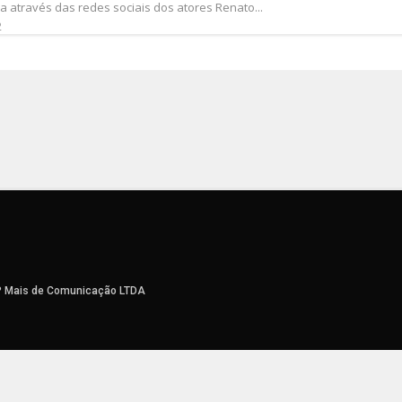
a através das redes sociais dos atores Renato...
2
P Mais de Comunicação LTDA