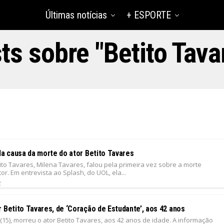
Últimas notícias
+ ESPORTE
ts sobre "Betito Tava
la causa da morte do ator Betito Tavares
ito Tavares, Milena Tavares, falou pela primeira vez sobre a morte
or. Em entrevista ao Splash, do UOL, ela...
2
 Betito Tavares, de ‘Coração de Estudante’, aos 42 anos
(15), morreu o ator Betito Tavares, aos 42 anos de idade. A informação