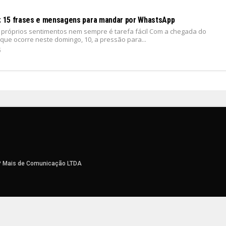
s: 15 frases e mensagens para mandar por WhastsApp
 próprios sentimentos nem sempre é tarefa fácil Com a chegada do
 que ocorre neste domingo, 10, a pressão para...
5
P Mais de Comunicação LTDA