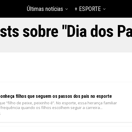
Últimas notícias
+ ESPORTE
sts sobre "Dia dos Pa
 conheça filhos que seguem os passos dos pais no esporte
que “filho de peixe, peixinho é”. No esporte, essa herança familiar
requência quando os filhos escolhem seguir a carreira...
5