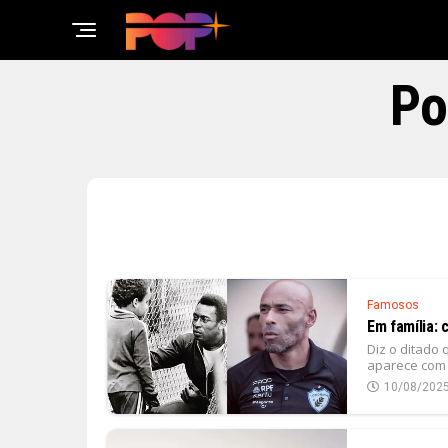
Po
Famosos
Em família:
Diz o ditado 
aparece com f
10/08/202