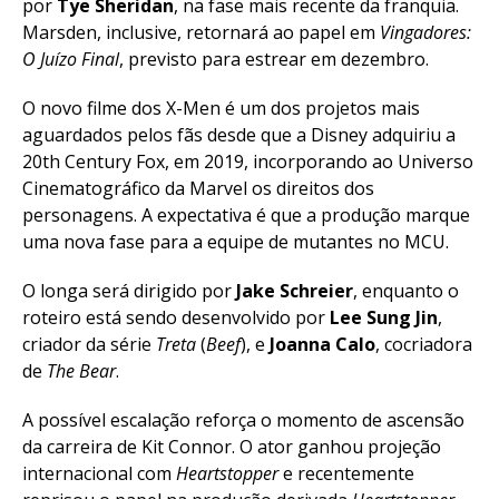
por
Tye Sheridan
, na fase mais recente da franquia.
Marsden, inclusive, retornará ao papel em
Vingadores:
O Juízo Final
, previsto para estrear em dezembro.
O novo filme dos X-Men é um dos projetos mais
aguardados pelos fãs desde que a Disney adquiriu a
20th Century Fox, em 2019, incorporando ao Universo
Cinematográfico da Marvel os direitos dos
personagens. A expectativa é que a produção marque
uma nova fase para a equipe de mutantes no MCU.
O longa será dirigido por
Jake Schreier
, enquanto o
roteiro está sendo desenvolvido por
Lee Sung Jin
,
criador da série
Treta
(
Beef
), e
Joanna Calo
, cocriadora
de
The Bear
.
A possível escalação reforça o momento de ascensão
da carreira de Kit Connor. O ator ganhou projeção
internacional com
Heartstopper
e recentemente