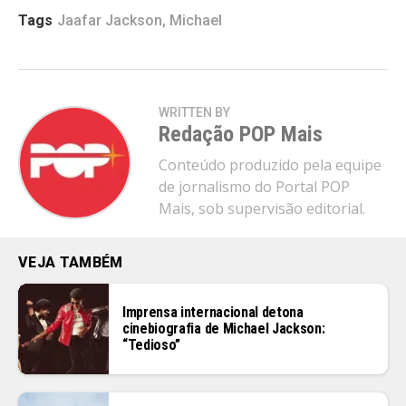
Tags
Jaafar Jackson
,
Michael
WRITTEN BY
Redação POP Mais
Conteúdo produzido pela equipe
de jornalismo do Portal POP
Mais, sob supervisão editorial.
VEJA TAMBÉM
Imprensa internacional detona
cinebiografia de Michael Jackson:
“Tedioso”