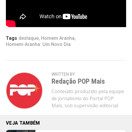
O Rei Leão (2019)
– 3,77 milhões
Vingadores: Guerra Infinita (2018)
– 3,75
milhões
Tags
destaque
,
Homem Aranha
,
Homem-Aranha: Um Novo Dia
WRITTEN BY
Redação POP Mais
Conteúdo produzido pela equipe
de jornalismo do Portal POP
Mais, sob supervisão editorial.
VEJA TAMBÉM