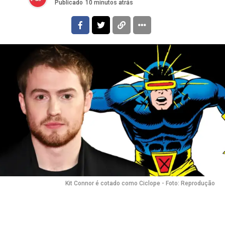
Publicado
10 minutos atrás
Flipboard
Kit Connor é cotado como Ciclope - Foto: Reprodução
Reddit
Pinterest