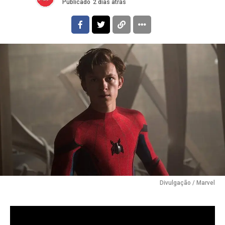
Publicado
2 dias atrás
Divulgação / Marvel
Filme estrelado por Tom Holland supera
“Divertida Mente 2” e “Homem-Aranha: Sem Volta