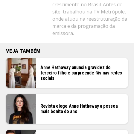
crescimento no Brasil. Antes do
site, trabalhou na TV Metrópole,
onde atuou na reestruturação da
marca e da programação da
emissora.
VEJA TAMBÉM
Anne Hathaway anuncia gravidez do
terceiro filho e surpreende fãs nas redes
sociais
Revista elege Anne Hathaway a pessoa
mais bonita do ano