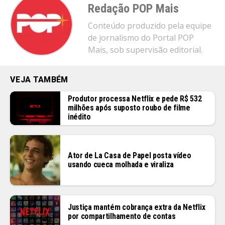
Redação POP Mais
Conteúdo produzido pela equipe
de jornalismo do Portal POP
Mais, sob supervisão editorial.
VEJA TAMBÉM
Produtor processa Netflix e pede R$ 532
milhões após suposto roubo de filme
inédito
Ator de La Casa de Papel posta vídeo
usando cueca molhada e viraliza
Justiça mantém cobrança extra da Netflix
por compartilhamento de contas