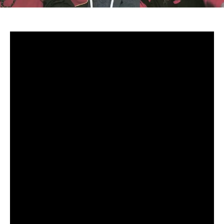
De malas prontas para se apresentar no Rock in Rio
em setembro, o Stray Kids liberou hoje (7) o álbum
“THIS & THAT”. O compilado apresenta 8 faixas.
Letra This & That – Stray Kids
This and that, this and that