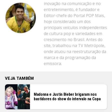
inovação na comunicação e no
entretenimento, é fundador e
Editor-chefe do Portal POP Mais,
hoje considerado um dos
principais veículos independentes
de cultura pop e variedades em
crescimento no Brasil. Antes do
site, trabalhou na TV Metrópole,
onde atuou na reestruturação da
marca e da programação da
emissora.
VEJA TAMBÉM
Madonna e Justin Bieber brigaram nos
bastidores do show do intervalo na Copa