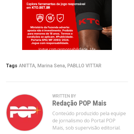
Jogue com responsabilidade. 18+
Tags
ANITTA
,
Marina Sena
,
PABLLO VITTAR
WRITTEN BY
Redação POP Mais
Conteúdo produzido pela equipe
de jornalismo do Portal POP
Mais, sob supervisão editorial.