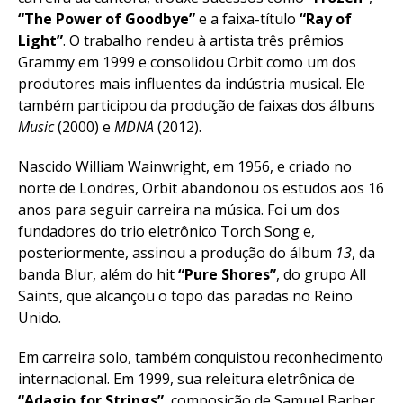
“The Power of Goodbye”
e a faixa-título
“Ray of
Light”
. O trabalho rendeu à artista três prêmios
Grammy em 1999 e consolidou Orbit como um dos
produtores mais influentes da indústria musical. Ele
também participou da produção de faixas dos álbuns
Music
(2000) e
MDNA
(2012).
Nascido William Wainwright, em 1956, e criado no
norte de Londres, Orbit abandonou os estudos aos 16
anos para seguir carreira na música. Foi um dos
fundadores do trio eletrônico Torch Song e,
posteriormente, assinou a produção do álbum
13
, da
banda Blur, além do hit
“Pure Shores”
, do grupo All
Saints, que alcançou o topo das paradas no Reino
Unido.
Em carreira solo, também conquistou reconhecimento
internacional. Em 1999, sua releitura eletrônica de
“Adagio for Strings”
, composição de Samuel Barber,