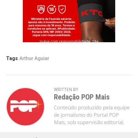
Jogue com responsabilidade. 18+
Tags
Arthur Aguiar
WRITTEN BY
Redação POP Mais
Conteúdo produzido pela equipe
de jornalismo do Portal POP
Mais, sob supervisão editorial.