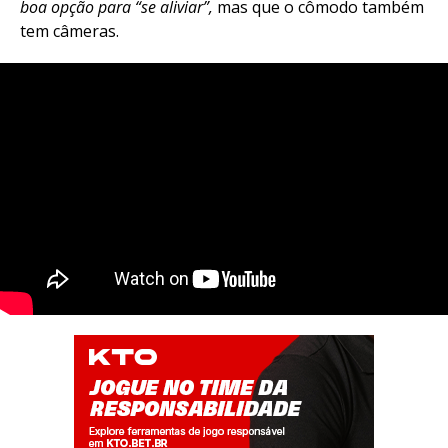
boa opção para “se aliviar”,
mas que o cômodo também
tem câmeras.