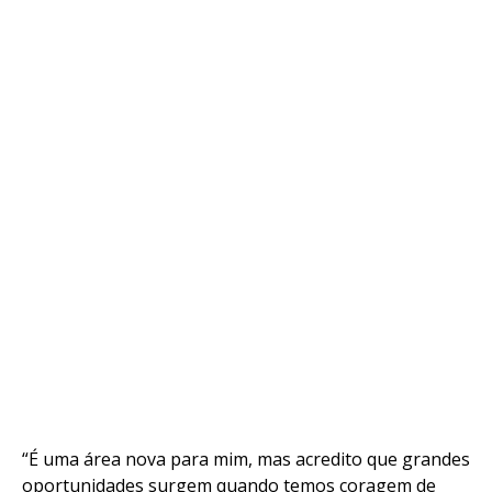
Flipboard
Reddit
Pinterest
Whatsapp
Email
“É uma área nova para mim, mas acredito que grandes
oportunidades surgem quando temos coragem de