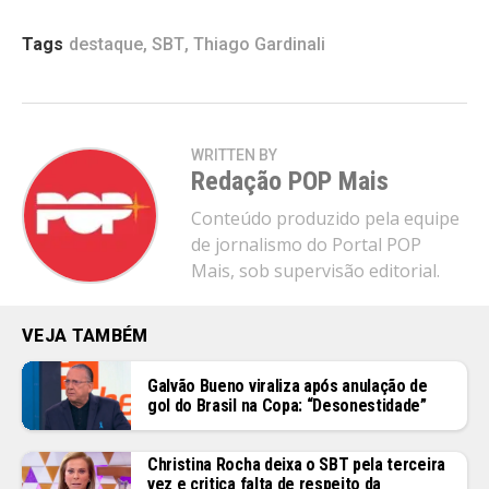
Tags
destaque
,
SBT
,
Thiago Gardinali
WRITTEN BY
Redação POP Mais
Conteúdo produzido pela equipe
de jornalismo do Portal POP
Mais, sob supervisão editorial.
VEJA TAMBÉM
Galvão Bueno viraliza após anulação de
gol do Brasil na Copa: “Desonestidade”
Christina Rocha deixa o SBT pela terceira
vez e critica falta de respeito da