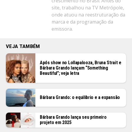
crescimento no Brasil. Antes do
site, trabalhou na TV Metrópole,
onde atuou na reestruturação da
marca e da programação da
emissora.
VEJA TAMBÉM
Após show no Lollapalooza, Bruna Strait e
Bárbara Grando lançam “Something
Beautiful”; veja letra
Bárbara Grando: o equilíbrio e a expansão
Bárbara Grando lança seu primeiro
projeto em 2025