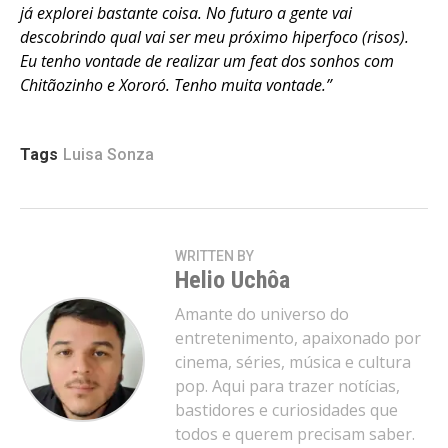
já explorei bastante coisa. No futuro a gente vai
descobrindo qual vai ser meu próximo hiperfoco (risos).
Eu tenho vontade de realizar um feat dos sonhos com
Chitãozinho e Xororó. Tenho muita vontade.”
Tags
Luisa Sonza
WRITTEN BY
Helio Uchôa
Amante do universo do
entretenimento, apaixonado por
cinema, séries, música e cultura
pop. Aqui para trazer notícias,
bastidores e curiosidades que
todos e querem precisam saber.