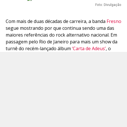
Foto: Divulgação
Com mais de duas décadas de carreira, a banda
Fresno
segue mostrando por que continua sendo uma das
maiores referências do rock alternativo nacional. Em
passagem pelo Rio de Janeiro para mais um show da
turnê do recém-lançado álbum
‘Carta de Adeus’
, o
grupo conversou com exclusividade com o Portal Pop
Mais sobre o sucesso imediato do novo trabalho, a
relação intensa com os fãs e os próximos passos da
banda.
Formada originalmente em Porto Alegre, a Fresno
atravessou gerações dentro da música brasileira e se
consolidou como um dos principais nomes do emo, do
rock alternativo e do pop rock nacional dos anos 2000.
A banda é formada por Lucas Silveira, Vavo e Guerra,
músicos que ajudaram a construir uma identidade