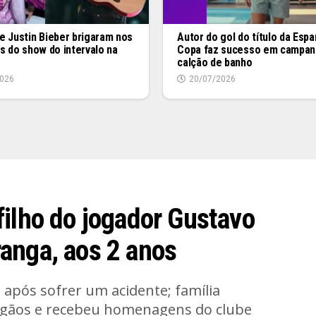
 Justin Bieber brigaram nos
Autor do gol do título da Esp
s do show do intervalo na
Copa faz sucesso em campan
calção de banho
026
20/07/2026
filho do jogador Gustavo
anga, aos 2 anos
após sofrer um acidente; família
rgãos e recebeu homenagens do clube