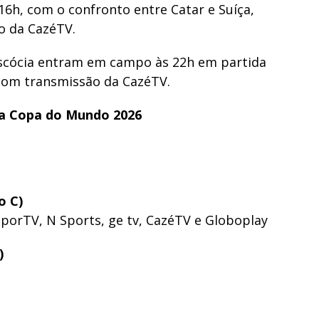
16h, com o confronto entre Catar e Suíça,
o da CazéTV.
Escócia entram em campo às 22h em partida
com transmissão da CazéTV.
da Copa do Mundo 2026
o C)
SporTV, N Sports, ge tv, CazéTV e Globoplay
)