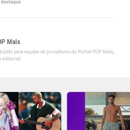
,
destaque
OP Mais
zido pela equipe de jornalismo do Portal POP Mais,
editorial.