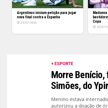
Argentinos iniciam petição para jogar
Madonna e
nova final contra a Espanha
bastidore
Copa
23/07/2026
20/07/2
+ ESPORTE
Morre Benício, 
Simões, do Ypir
Menino estava internado 
autorizou a doação de ó