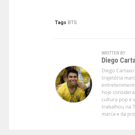
Tags
BTS
WRITTEN BY
Diego Cart
Diego Cartaxo 
trajetória mar
entretenimento
hoje considera
cultura pop e 
trabalhou na 
marca e da pr