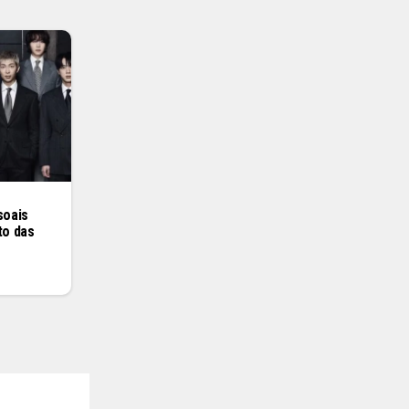
soais
to das