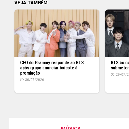
VEJA TAMBÉM
CEO do Grammy responde ao BTS
BTS boic
após grupo anunciar boicote à
submeter
premiação
29/07/2
30/07/2026
MÚSICA