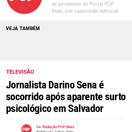
de jornalismo do Portal POP
Mais, sob supervisão editorial.
VEJA TAMBÉM
TELEVISÃO
Jornalista Darino Sena é
socorrido após aparente surto
psicológico em Salvador
De
Redação POP Mais
Publicado
2 dias atrás