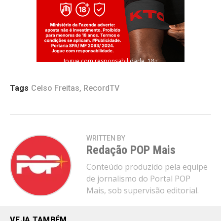
Jogue com responsabilidade. 18+
Tags
Celso Freitas
,
RecordTV
WRITTEN BY
Redação POP Mais
Conteúdo produzido pela equipe
de jornalismo do Portal POP
Mais, sob supervisão editorial.
VEJA TAMBÉM