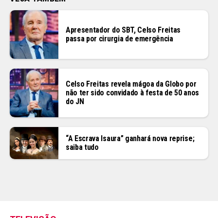
Flipboard
Apresentador do SBT, Celso Freitas
passa por cirurgia de emergência
Reddit
Pinterest
Whatsapp
Celso Freitas revela mágoa da Globo por
Email
não ter sido convidado à festa de 50 anos
do JN
“A Escrava Isaura” ganhará nova reprise;
saiba tudo