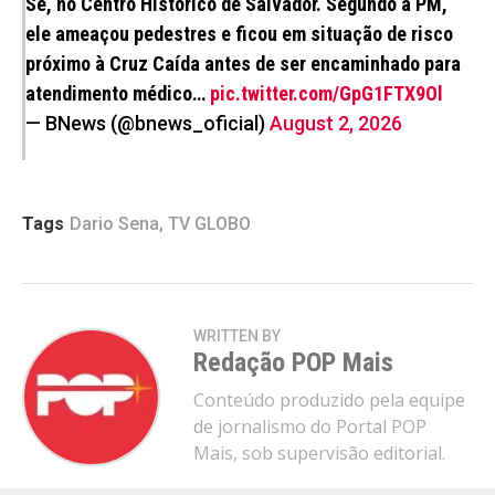
Sé, no Centro Histórico de Salvador. Segundo a PM,
ele ameaçou pedestres e ficou em situação de risco
próximo à Cruz Caída antes de ser encaminhado para
atendimento médico…
pic.twitter.com/GpG1FTX9Ol
— BNews (@bnews_oficial)
August 2, 2026
Tags
Dario Sena
,
TV GLOBO
WRITTEN BY
Redação POP Mais
Conteúdo produzido pela equipe
de jornalismo do Portal POP
Mais, sob supervisão editorial.