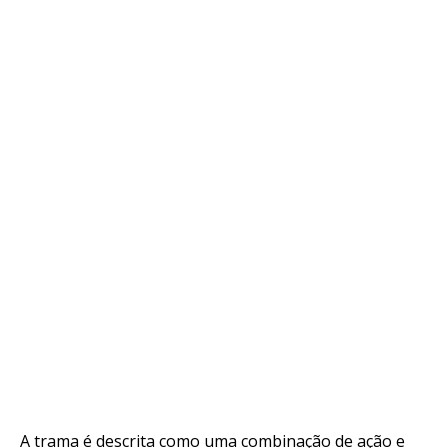
Flipboard
Reddit
Pinterest
Whatsapp
Email
A trama é descrita como uma combinação de ação e