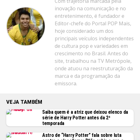
Com trajetória marcada pela
inovação na comunicação e no
entretenimento, é fundador e
Editor-chefe do Portal POP Mais,
hoje considerado um dos
principais veículos independentes
de cultura pop e variedades em
crescimento no Brasil. Antes do
site, trabalhou na TV Metrópole,
onde atuou na reestruturação da
marca e da programação da
emissora.
VEJA TAMBÉM
Saiba quem é a atriz que deixou elenco da
série de Harry Potter antes da 2ª
temporada
Astro de “Harry Potter” fala sobre luta