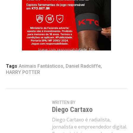
Jogue com responsabilidade. 18+
Tags
Animais Fantásticos
,
Daniel Radcliffe
,
HARRY POTTER
WRITTEN BY
Diego Cartaxo
Diego Cartaxo é radialista,
jornalista e empreendedor digital.