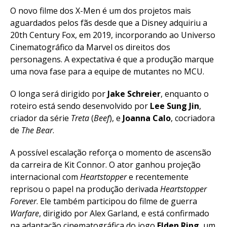
O novo filme dos X-Men é um dos projetos mais
aguardados pelos fãs desde que a Disney adquiriu a
20th Century Fox, em 2019, incorporando ao Universo
Cinematográfico da Marvel os direitos dos
personagens. A expectativa é que a produção marque
uma nova fase para a equipe de mutantes no MCU.
O longa será dirigido por
Jake Schreier
, enquanto o
roteiro está sendo desenvolvido por
Lee Sung Jin
,
criador da série
Treta
(
Beef
), e
Joanna Calo
, cocriadora
de
The Bear
.
A possível escalação reforça o momento de ascensão
da carreira de Kit Connor. O ator ganhou projeção
internacional com
Heartstopper
e recentemente
reprisou o papel na produção derivada
Heartstopper
Forever
. Ele também participou do filme de guerra
Warfare
, dirigido por Alex Garland, e está confirmado
na adaptação cinematográfica do jogo
Elden Ring
, um