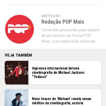
WRITTEN BY
Redação POP Mais
Conteúdo produzido pela equipe
de jornalismo do Portal POP
Mais, sob supervisão editorial.
VEJA TAMBÉM
Imprensa internacional detona
cinebiografia de Michael Jackson:
“Tedioso”
Novo teaser de ‘Michael’ revela cenas
inéditas da cinebiografia; assista