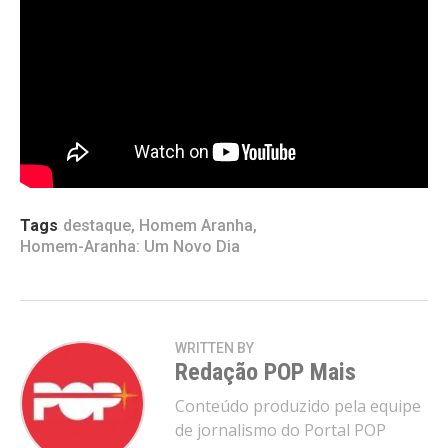
Homem-Aranha: Sem Volta para Casa (2021)
– 4,49 milhões
Barbie (2023)
– 4,21 milhões
O Rei Leão (2019)
– 3,77 milhões
Vingadores: Guerra Infinita (2018)
– 3,75
milhões
Tags
destaque
,
Homem Aranha
,
Homem-Aranha: Um Novo Dia
WRITTEN BY
Redação POP Mais
Conteúdo produzido pela equipe
de jornalismo do Portal POP