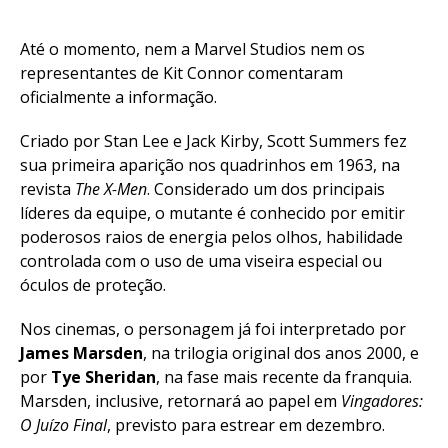
Pinterest
Até o momento, nem a Marvel Studios nem os
Whatsapp
representantes de Kit Connor comentaram
Email
oficialmente a informação.
Criado por Stan Lee e Jack Kirby, Scott Summers fez
sua primeira aparição nos quadrinhos em 1963, na
revista
The X-Men
. Considerado um dos principais
líderes da equipe, o mutante é conhecido por emitir
poderosos raios de energia pelos olhos, habilidade
controlada com o uso de uma viseira especial ou
óculos de proteção.
Nos cinemas, o personagem já foi interpretado por
James Marsden
, na trilogia original dos anos 2000, e
por
Tye Sheridan
, na fase mais recente da franquia.
Marsden, inclusive, retornará ao papel em
Vingadores:
O Juízo Final
, previsto para estrear em dezembro.