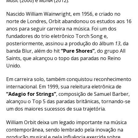
Music
(2000) e
MDNA
(2012).
Nascido William Wainwright, em 1956, e criado no
norte de Londres, Orbit abandonou os estudos aos 16
anos para seguir carreira na música. Foi um dos
fundadores do trio eletrônico Torch Song e,
posteriormente, assinou a produção do álbum
13
, da
banda Blur, além do hit
“Pure Shores”
, do grupo All
Saints, que alcançou o topo das paradas no Reino
Unido.
Em carreira solo, também conquistou reconhecimento
internacional. Em 1999, sua releitura eletrônica de
“Adagio for Strings”
, composição de Samuel Barber,
alcançou o Top 5 das paradas britânicas, tornando-se
um dos maiores sucessos de sua trajetória.
William Orbit deixa um legado importante na música
contemporânea, sendo lembrado pela inovação na
produção musical e pela influência exercida sobre