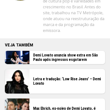
de cultura pop e variedades em
crescimento no Brasil. Antes do
site, trabalhou na TV Metrópole,
onde atuou na reestruturação da
marca e da programação da
emissora.
VEJA TAMBÉM
Demi Lovato anuncia show extra em São
Paulo após ingressos esgotarem
Letra e tradução: ‘Low Rise Jeans’ – Demi
Lovato
Max Ehrich, ex-noivo de Demi Lovato, é