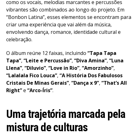
como os vocais, melodias marcantes e percussões
vibrantes são combinados ao longo do projeto. Em
“Bonbon Latina”, esses elementos se encontram para
criar uma experiência que vai além da música,
envolvendo dança, romance, identidade cultural e
celebração.
O álbum reúne 12 faixas, incluindo
“Tapa Tapa
Tapa”
,
“Leite e Percussão”
,
“Diva Amina”
,
“Luna
Llena”
,
“Diluvio”
,
“Love in Rio”
,
“Amorzinho”
,
“Lalalala Fico Louca”
,
“A História Dos Fabulosos
Cristais De Minas Gerais”
,
“Dança x 9”
,
“That’s All
Right”
e
“Arco-Íris”
.
Uma trajetória marcada pela
mistura de culturas