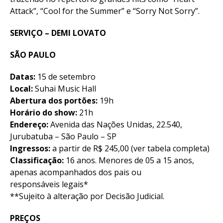
Attack”, “Cool for the Summer” e “Sorry Not Sorry”.
SERVIÇO – DEMI LOVATO
Flipboard
SÃO PAULO
Reddit
Datas:
15 de setembro
Pinterest
Local:
Suhai Music Hall
Whatsapp
Abertura dos portões:
19h
Horário do show:
21h
Email
Endereço:
Avenida das Nações Unidas, 22.540,
Jurubatuba – São Paulo – SP
Ingressos:
a partir de R$ 245,00 (ver tabela completa)
Classificação:
16 anos. Menores de 05 a 15 anos,
apenas acompanhados dos pais ou
responsáveis legais*
**Sujeito à alteração por Decisão Judicial.
PREÇOS