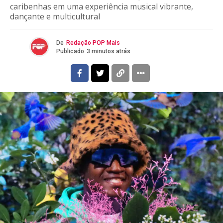
caribenhas em uma experiência musical vibrante,
dançante e multicultural
De
Redação POP Mais
Publicado
3 minutos atrás
Flipboard
Reddit
Pinterest
Whatsapp
Email