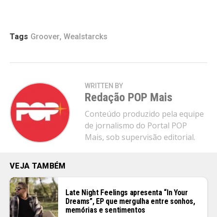
Tags
Groover
,
Wealstarcks
WRITTEN BY
Redação POP Mais
Conteúdo produzido pela equipe
de jornalismo do Portal POP
Mais, sob supervisão editorial.
VEJA TAMBÉM
Late Night Feelings apresenta “In Your
Dreams”, EP que mergulha entre sonhos,
memórias e sentimentos