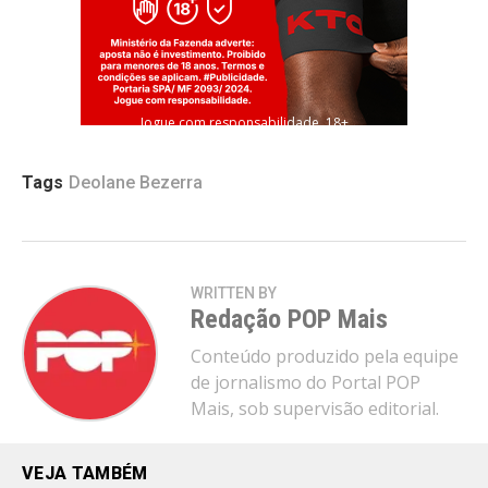
Jogue com responsabilidade. 18+
Tags
Deolane Bezerra
WRITTEN BY
Redação POP Mais
Conteúdo produzido pela equipe
de jornalismo do Portal POP
Mais, sob supervisão editorial.
VEJA TAMBÉM