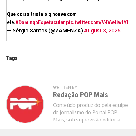
Que coisa triste o q houve com
ele.
#DomingoEspetacular
pic.twitter.com/V4Vw4iwfYl
— Sérgio Santos (@ZAMENZA)
August 3, 2026
Tags
WRITTEN BY
Redação POP Mais
Conteúdo produzido pela equipe
de jornalismo do Portal POP
Mais, sob supervisão editorial.