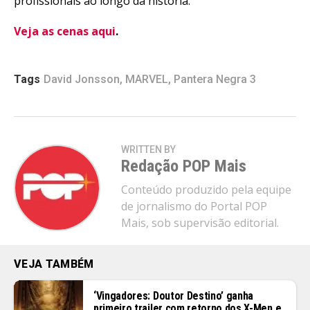
profissionais ao longo da história.
Veja as cenas aqui
.
Tags
David Jonsson
,
MARVEL
,
Pantera Negra 3
WRITTEN BY
Redação POP Mais
Conteúdo produzido pela equipe
de jornalismo do Portal POP
Mais, sob supervisão editorial.
VEJA TAMBÉM
‘Vingadores: Doutor Destino’ ganha
primeiro trailer com retorno dos X-Men e