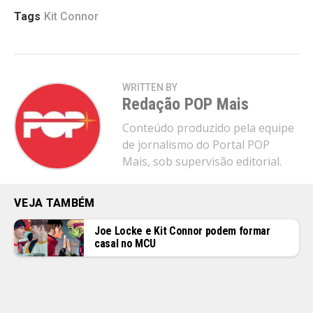
Tags
Kit Connor
WRITTEN BY
Redação POP Mais
Conteúdo produzido pela equipe
de jornalismo do Portal POP
Mais, sob supervisão editorial.
VEJA TAMBÉM
Joe Locke e Kit Connor podem formar
casal no MCU