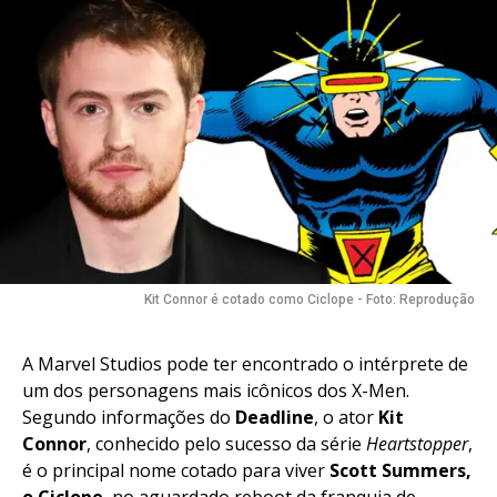
Kit Connor é cotado como Ciclope - Foto: Reprodução
Flipboard
Reddit
A Marvel Studios pode ter encontrado o intérprete de
um dos personagens mais icônicos dos X-Men.
Pinterest
Segundo informações do
Deadline
, o ator
Kit
Whatsapp
Connor
, conhecido pelo sucesso da série
Heartstopper
,
Email
é o principal nome cotado para viver
Scott Summers,
o Ciclope
, no aguardado reboot da franquia de