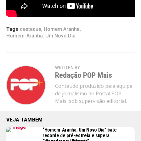
milhões
Tags
destaque
,
Homem Aranha
,
Homem-Aranha: Um Novo Dia
WRITTEN BY
Redação POP Mais
Conteúdo produzido pela equipe
de jornalismo do Portal POP
Mais, sob supervisão editorial.
VEJA TAMBÉM
“Homem-Aranha: Um Novo Dia” bate
recorde de pré-estreia e supera