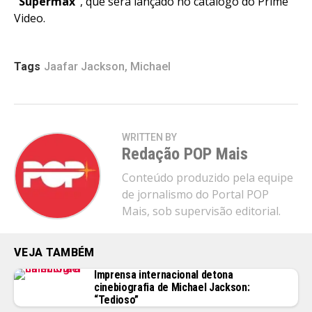
“Supermax”
, que será lançado no catálogo do Prime
Video.
Tags
Jaafar Jackson
,
Michael
WRITTEN BY
Redação POP Mais
Conteúdo produzido pela equipe
de jornalismo do Portal POP
Mais, sob supervisão editorial.
VEJA TAMBÉM
Imprensa internacional detona
cinebiografia de Michael Jackson:
“Tedioso”