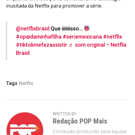
inusitada da Netflix para promover a série.
@netflixbrasil
Que iiiiiiisso…
#opaidaminhafilha
#seriemexicana
#netflix
#tiktokmefezassistir
♬ som original – Netflix
Brasil
Tags
Netflix
WRITTEN BY
Redação POP Mais
Conteúdo produzido pela equipe