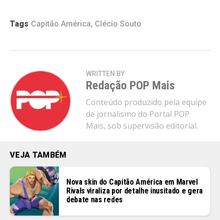
Tags
Capitão América
,
Clécio Souto
WRITTEN BY
Redação POP Mais
Conteúdo produzido pela equipe
de jornalismo do Portal POP
Mais, sob supervisão editorial.
VEJA TAMBÉM
Nova skin do Capitão América em Marvel
Rivals viraliza por detalhe inusitado e gera
debate nas redes