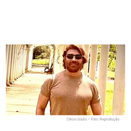
Flipboard
Reddit
Pinterest
Whatsapp
Email
Clécio Souto – Foto: Reprodução