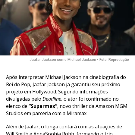
Jaafar Jackson como Michael Jackson - Foto: Reprodução
Após interpretar Michael Jackson na cinebiografia do
Rei do Pop, Jaafar Jackson já garantiu seu próximo
projeto em Hollywood. Segundo informações
divulgadas pelo
Deadline
, o ator foi confirmado no
elenco de
“Supermax”
, novo thriller da Amazon MGM
Studios em parceria com a Miramax.
Além de Jaafar, o longa contará com as atuações de
Will Smith e AnnaSophia Robb, formando o trio
Flipboard