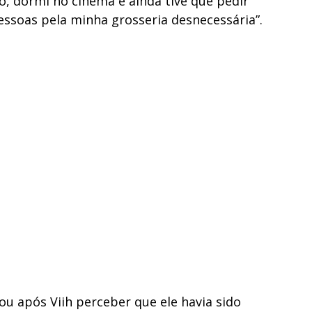
do, dormi no cinema e ainda tive que pedir
essoas pela minha grosseria desnecessária”.
ou após Viih perceber que ele havia sido