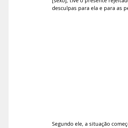
[sexo], tive o presente rejeita
desculpas para ela e para as p
Segundo ele, a situação começ