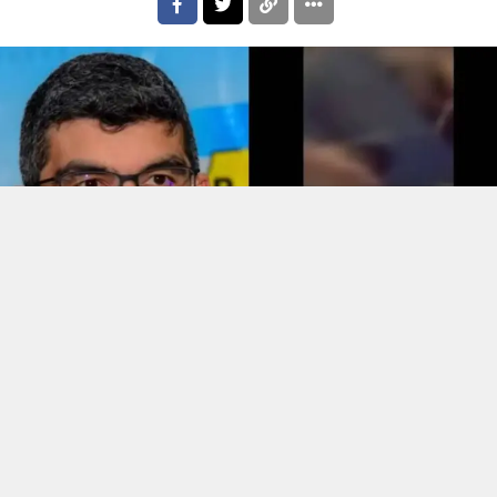
Reprodução
O ex-prefeito de Ananindeua e pré-candidato ao