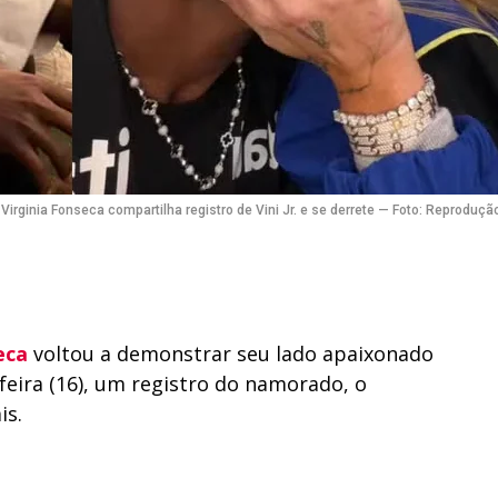
Virginia Fonseca compartilha registro de Vini Jr. e se derrete — Foto: Reproduç
eca
voltou a demonstrar seu lado apaixonado
feira (16), um registro do namorado, o
is.