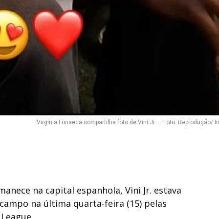
Virginia Fonseca compartilha foto de Vini Jr. — Foto: Reprodução/ 
anece na capital espanhola, Vini Jr. estava
ampo na última quarta-feira (15) pelas
 League.