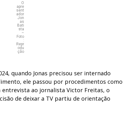
O
apre
sent
ador
Jon
as
Bati
sta
–
Foto
:
Repr
odu
ção
2024, quando Jonas precisou ser internado
dimento, ele passou por procedimentos como
entrevista ao jornalista Victor Freitas, o
isão de deixar a TV partiu de orientação