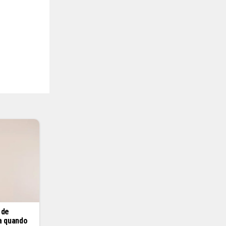
 de
ba quando