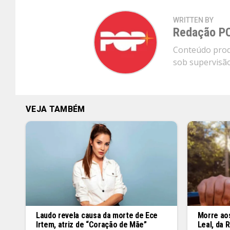
WRITTEN BY
Redação P
Conteúdo produ
sob supervisão 
VEJA TAMBÉM
Laudo revela causa da morte de Ece
Morre aos
Irtem, atriz de “Coração de Mãe”
Leal, da 