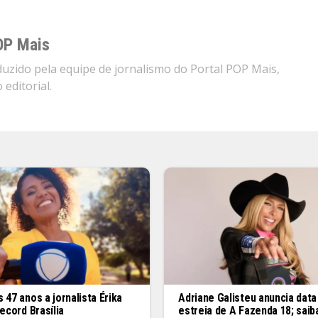
OP Mais
zido pela equipe de jornalismo do Portal POP Mais,
editorial.
 47 anos a jornalista Érika
Adriane Galisteu anuncia data
Record Brasília
estreia de A Fazenda 18; sai