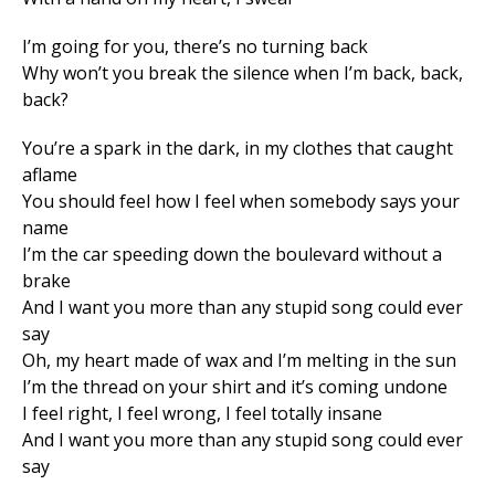
I’m going for you, there’s no turning back
Why won’t you break the silence when I’m back, back,
back?
You’re a spark in the dark, in my clothes that caught
aflame
You should feel how I feel when somebody says your
name
Flipboard
I’m the car speeding down the boulevard without a
Reddit
brake
Pinterest
And I want you more than any stupid song could ever
say
Whatsapp
Oh, my heart made of wax and I’m melting in the sun
Email
I’m the thread on your shirt and it’s coming undone
I feel right, I feel wrong, I feel totally insane
And I want you more than any stupid song could ever
say