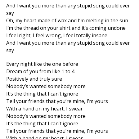
And I want you more than any stupid song could ever
say
Oh, my heart made of wax and I’m melting in the sun
I’m the thread on your shirt and it’s coming undone
I feel right, I feel wrong, I feel totally insane
And I want you more than any stupid song could ever
say
Every night like the one before
Dream of you from like 1 to 4
Positively and truly sure
Nobody’s wanted somebody more
It’s the thing that I can’t ignore
Tell your friends that you’re mine, I’m yours
With a hand on my heart, I swear
Nobody’s wanted somebody more
It’s the thing that I can’t ignore
Tell your friends that you’re mine, I’m yours
With a hand on my heart, I swear