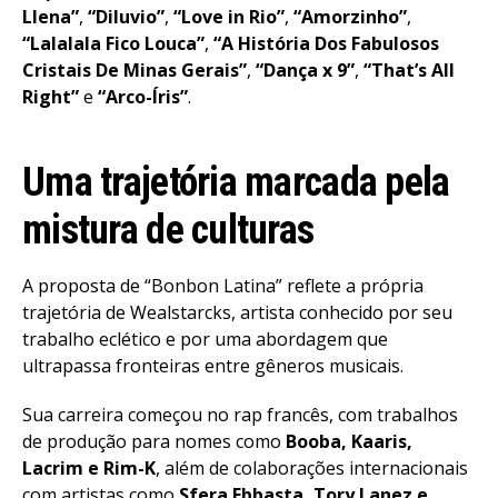
Llena”
,
“Diluvio”
,
“Love in Rio”
,
“Amorzinho”
,
“Lalalala Fico Louca”
,
“A História Dos Fabulosos
Cristais De Minas Gerais”
,
“Dança x 9”
,
“That’s All
Right”
e
“Arco-Íris”
.
Uma trajetória marcada pela
mistura de culturas
A proposta de “Bonbon Latina” reflete a própria
trajetória de Wealstarcks, artista conhecido por seu
trabalho eclético e por uma abordagem que
ultrapassa fronteiras entre gêneros musicais.
Sua carreira começou no rap francês, com trabalhos
de produção para nomes como
Booba, Kaaris,
Lacrim e Rim-K
, além de colaborações internacionais
com artistas como
Sfera Ebbasta, Tory Lanez e