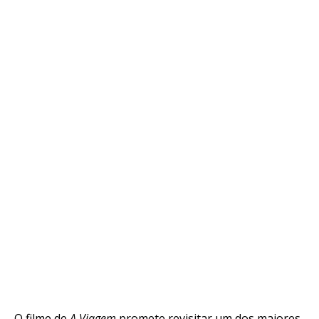
O filme de
A Viagem
promete revisitar um dos maiores