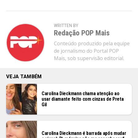
WRITTEN BY
Redação POP Mais
Conteúdo produzido pela equipe
de jornalismo do Portal POP
Mais, sob supervisão editorial.
VEJA TAMBÉM
Carolina Dieckmann chama atenção ao
usar diamante feito com cinzas de Preta
Gil
Carolina Dieckmann é barrada após mudar