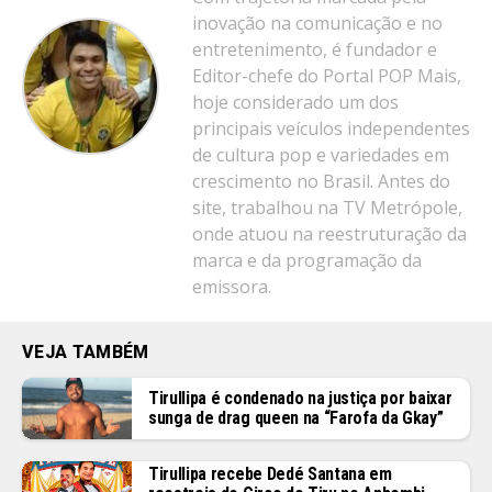
inovação na comunicação e no
entretenimento, é fundador e
Editor-chefe do Portal POP Mais,
hoje considerado um dos
principais veículos independentes
de cultura pop e variedades em
crescimento no Brasil. Antes do
site, trabalhou na TV Metrópole,
onde atuou na reestruturação da
marca e da programação da
emissora.
VEJA TAMBÉM
Tirullipa é condenado na justiça por baixar
sunga de drag queen na “Farofa da Gkay”
Tirullipa recebe Dedé Santana em