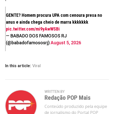
GENTE? Homem procura UPA com cenoura presa no
anus e ainda chega cheio de marra kkkkkkk
pic.twitter.com/mi9yAwWSBi
— BABADO DOS FAMOSOS RJ
(@babadofamososrj)
August 5, 2026
In this article:
Viral
WRITTEN BY
Flipboard
Redação POP Mais
Reddit
Conteúdo produzido pela equipe
Pinterest
de jornalismo do Portal POP