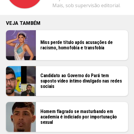
Mais, sob supervisão editorial.
Whatsapp
Email
VEJA TAMBÉM
Miss perde título após acusações de
racismo, homofobia e transfobia
Candidato ao Governo do Pará tem
suposto vídeo íntimo divulgado nas redes
sociais
Homem flagrado se masturbando em
academia é indiciado por importunação
sexual