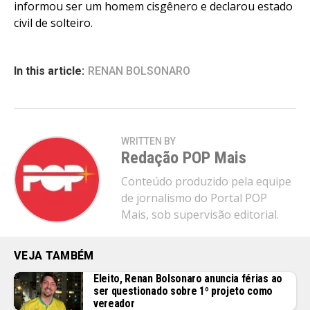
informou ser um homem cisgênero e declarou estado
civil de solteiro.
In this article:
RENAN BOLSONARO
WRITTEN BY
Redação POP Mais
Conteúdo produzido pela equipe
de jornalismo do Portal POP
Mais, sob supervisão editorial.
VEJA TAMBÉM
Eleito, Renan Bolsonaro anuncia férias ao
ser questionado sobre 1º projeto como
vereador