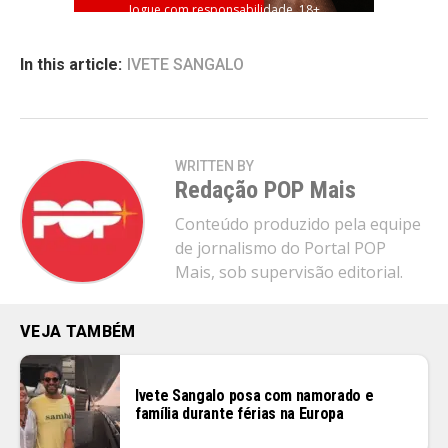
Jogue com responsabilidade. 18+
In this article:
IVETE SANGALO
WRITTEN BY
Redação POP Mais
Conteúdo produzido pela equipe
de jornalismo do Portal POP
Mais, sob supervisão editorial.
VEJA TAMBÉM
Ivete Sangalo posa com namorado e
família durante férias na Europa