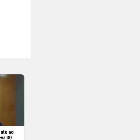
ente ao
eva 30