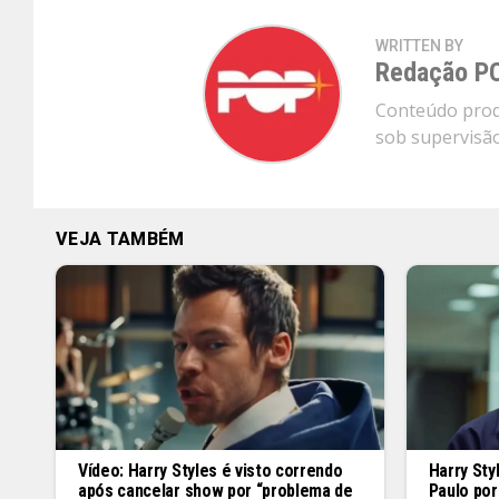
WRITTEN BY
Redação P
Conteúdo produ
sob supervisão 
VEJA TAMBÉM
Vídeo: Harry Styles é visto correndo
Harry St
após cancelar show por “problema de
Paulo po