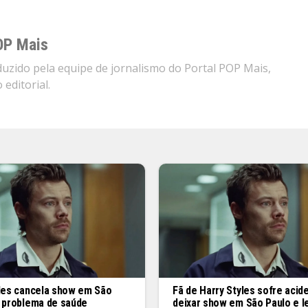
OP Mais
zido pela equipe de jornalismo do Portal POP Mais,
editorial.
yles cancela show em São
Fã de Harry Styles sofre acid
r problema de saúde
deixar show em São Paulo e l