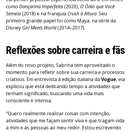
como
Dançarina Imperfeita
(2020),
O Ódio que Você
Semeia
(2018) e na franquia
Crush à Altura
. Seu
Flipboard
primeiro grande papel foi como Maya, na série da
Reddit
Disney
Girl Meets World
(2014–2017).
Pinterest
Whatsapp
Reflexões sobre carreira e fãs
Email
Além do novo projeto, Sabrina tem aproveitado o
momento para refletir sobre sua carreira e processos
criativos. Em entrevista à edição italiana da
Vogue
, ela
explicou que está dedicando tempo a atividades que
tenham significado, buscando uma vida mais
consciente e intensa.
“Quero realmente realizar coisas com intenção,
atividades que me façam sentir viva e que tragam vida
a mim e às pessoas ao meu redor. Estou escrevendo