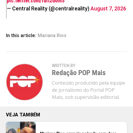
pic.twitter.com/fultzd0ih5
— Central Reality (@centralreality)
August 7, 2026
In this article:
Mariana Rios
WRITTEN BY
Redação POP Mais
Conteúdo produzido pela equipe
de jornalismo do Portal POP
Mais, sob supervisão editorial.
VEJA TAMBÉM