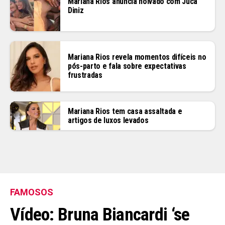
Mariana Rios anuncia noivado com Juca
Diniz
Mariana Rios revela momentos difíceis no
pós-parto e fala sobre expectativas
frustradas
Flipboard
Reddit
Mariana Rios tem casa assaltada e
artigos de luxos levados
Pinterest
Whatsapp
Email
FAMOSOS
Vídeo: Bruna Biancardi ‘se