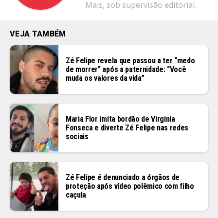
Mais, sob supervisão editorial.
VEJA TAMBÉM
Zé Felipe revela que passou a ter “medo
Flipboard
de morrer” após a paternidade: “Você
muda os valores da vida”
Reddit
Pinterest
Whatsapp
Maria Flor imita bordão de Virginia
Email
Fonseca e diverte Zé Felipe nas redes
sociais
Zé Felipe é denunciado a órgãos de
proteção após vídeo polêmico com filho
caçula