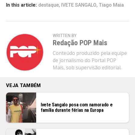
In this article:
destaque
,
IVETE SANGALO
,
Tiago Maia
WRITTEN BY
Redação POP Mais
Conteúdo produzido pela equipe
de jornalismo do Portal POP
Mais, sob supervisão editorial.
VEJA TAMBÉM
Ivete Sangalo posa com namorado e
família durante férias na Europa