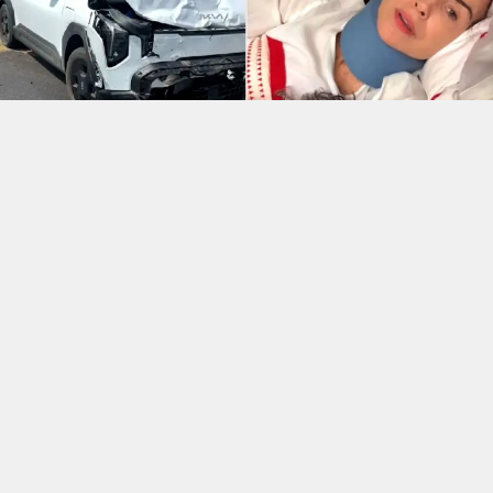
Reprodução
A atriz
Minnie Driver
, de 56 anos, revelou que
sobreviveu a um grave acidente de carro ocorrido há
alguns dias na França. A informação foi compartilhada
pela própria artista em um vídeo publicado em seu
perfil no Instagram nesta quinta-feira (6), no qual
aparece usando um colar cervical enquanto se
recupera em Londres.
Conhecida por sua atuação em
Gênio Indomável
(
Good