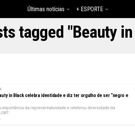
Últimas notícias
+ ESPORTE
sts tagged "Beauty in
s
uty in Black celebra identidade e diz ter orgulho de ser “negro e
u importância da representatividade e celebrou diversidade da
LGBT.
6