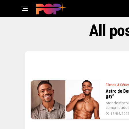
All po
Filmes & Série
Astro de Bea
gay”
Ator destaco
comunidade 
13/04/202