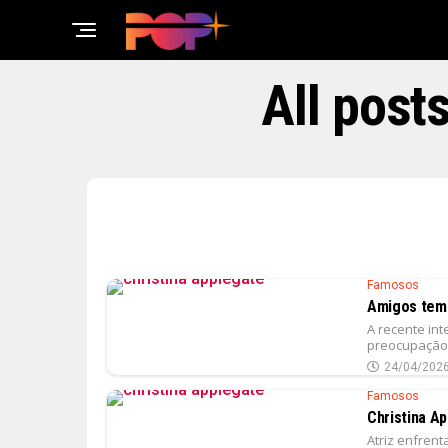
All post
Famosos
Amigos teme
A recente int
preocupação 
24/04/202
Famosos
Christina Ap
Atriz enfren