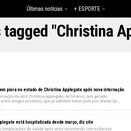
Últimas notícias
+ ESPORTE
s tagged "Christina A
m piora no estado de Christina Applegate após nova internação
ernação da atriz Christina Applegate, de 54 anos, tem gerado
entre amigos próximos, que já admitem temer pelo pior diante do...
6
plegate está hospitalizada desde março, diz site
ta complicações de saúde após anos convivendo com esclerose