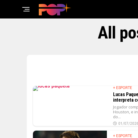
All p
+ ESPORTE
Lucas Paquet
interpreta 
Jogador comp
Houston, e i
do...
01/07/202
+ ESPORTE