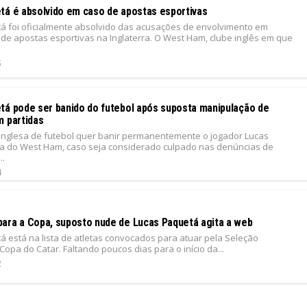
tá é absolvido em caso de apostas esportivas
á foi oficialmente absolvido das acusações de envolvimento em
de apostas esportivas na Inglaterra. O West Ham, clube inglês em que
5
tá pode ser banido do futebol após suposta manipulação de
m partidas
inglesa de futebol quer banir permanentemente o jogador Lucas
a do West Ham, caso seja considerado culpado nas denúncias de
..
4
ara a Copa, suposto nude de Lucas Paquetá agita a web
á está na lista de atletas convocados para atuar pela Seleção
 Copa do Catar. Faltando poucos dias para o início da...
2