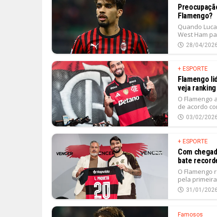
Preocupação
Flamengo?
Quando Lucas
West Ham para
28/04/202
+ ESPORTE
Flamengo lid
veja ranking
O Flamengo a
de acordo co
03/02/202
+ ESPORTE
Com chegada
bate record
O Flamengo r
pela primeira
31/01/202
Famosos