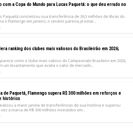
 com a Copa do Mundo para Lucas Paquetá: o que deu errado no
 Paquetá concretizou sua transferência de 36,5 milhões de libras do
 o Flamengo em janeiro, o cenário parecia já estar...
6
era ranking dos clubes mais valiosos do Brasileirão em 2026;
parece como o clube mais valioso do Campeonato Brasileiro em 2026,
m um levantamento que avalia o valor de mercado...
6
 de Paquetá, Flamengo supera R$ 300 milhões em reforços e
e histórico
ealizou a maior janela de transferências de sua história e superou
 vez a marca de R$ 300 milhões investidos em...
6