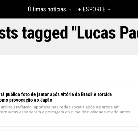
Últimas notícias
+ ESPORTE
osts tagged "Lucas Pa
á publica foto de jantar após vitória do Brasil e torcida
como provocação ao Japão
artilhou refeição japonesa nas redes sociais após a partida em
nternautas associaram a postagem ao clima de rivalidade criado antes
6