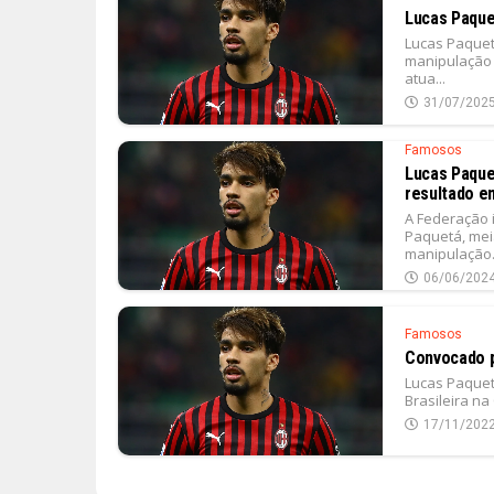
Lucas Paque
Lucas Paquet
manipulação 
atua...
31/07/202
Famosos
Lucas Paque
resultado e
A Federação 
Paquetá, mei
manipulação.
06/06/202
Famosos
Convocado p
Lucas Paquet
Brasileira na
17/11/202