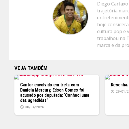
Diego Cartaxo 
trajetória mar
entretenimento
hoje considera
cultura pop e 
trabalhou na 
marca e da pr
VEJA TAMBÉM
Cantor envolvido em treta com
Resenha:
Daniela Mercury, Edson Gomes foi
29/01/2
acusado por deputada: ‘Conheci uma
das agredidas’
30/04/2026