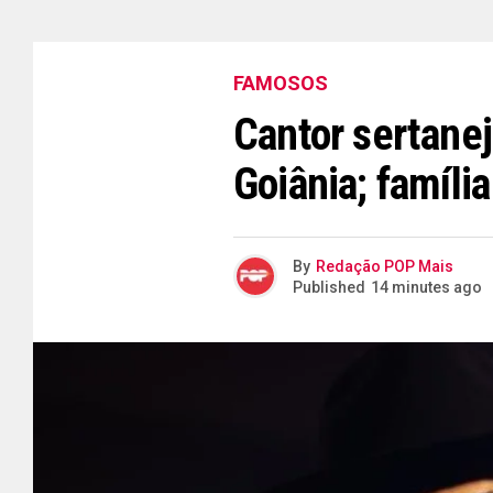
FAMOSOS
Cantor sertanej
Goiânia; famíl
By
Redação POP Mais
Published
14 minutes ago