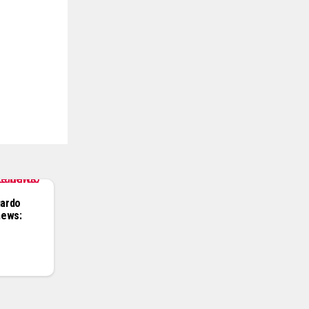
uardo
news: