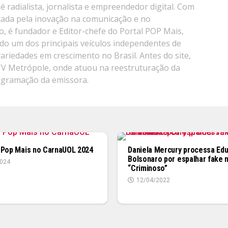
é radialista, jornalista e empreendedor digital. Com
cada pela inovação na comunicação e no
, é fundador e Editor-chefe do Portal POP Mais,
do um dos principais veículos independentes de
variedades em crescimento no Brasil. Antes do site,
TV Metrópole, onde atuou na reestruturação da
ogramação da emissora.
 Pop Mais no CarnaUOL 2024
Daniela Mercury processa Ed
Bolsonaro por espalhar fake 
024
“Criminoso”
12/04/2022