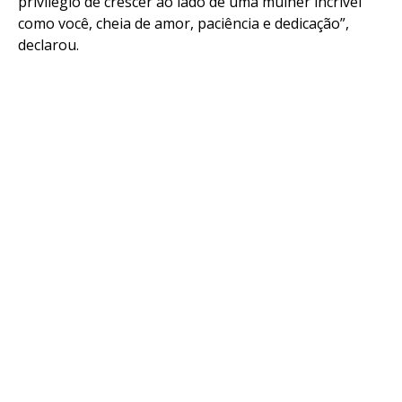
privilégio de crescer ao lado de uma mulher incrível
Pinterest
como você, cheia de amor, paciência e dedicação”,
Whatsapp
declarou.
Email