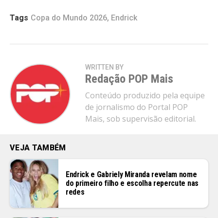
Tags
Copa do Mundo 2026
,
Endrick
WRITTEN BY
Redação POP Mais
Conteúdo produzido pela equipe
de jornalismo do Portal POP
Mais, sob supervisão editorial.
VEJA TAMBÉM
Endrick e Gabriely Miranda revelam nome
do primeiro filho e escolha repercute nas
redes