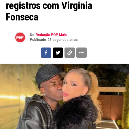
registros com Virginia
Fonseca
De
Redação POP Mais
Publicado
23 segundos atrás
Flipboard
Reddit
Pinterest
Whatsapp
Email