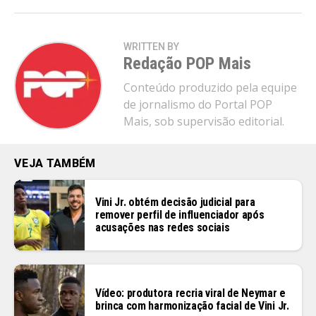
Flipboard
WRITTEN BY
Reddit
Redação POP Mais
Pinterest
Conteúdo produzido pela equipe
Whatsapp
de jornalismo do Portal POP
Mais, sob supervisão editorial.
Email
VEJA TAMBÉM
Vini Jr. obtém decisão judicial para
remover perfil de influenciador após
acusações nas redes sociais
Vídeo: produtora recria viral de Neymar e
brinca com harmonização facial de Vini Jr.