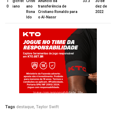
1
@crist
Cristi
Anúncio da
33.3
30 de
0
iano
ano
transferência de
dez de
Rona
Cristiano Ronaldo para
2022
ldo
o Al-Nassr
Jogue com responsabilidade. 18+
Tags
destaque
,
Taylor Swift