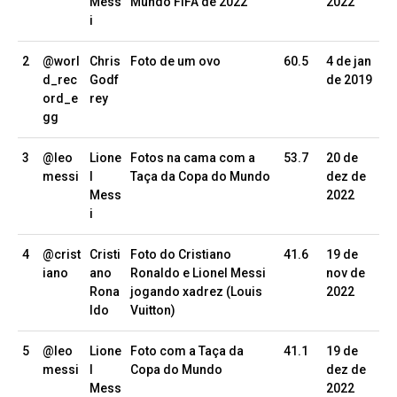
Mess
Mundo FIFA de 2022
2022
i
2
@worl
Chris
Foto de um ovo
60.5
4 de jan
d_rec
Godf
de 2019
ord_e
rey
gg
3
@leo
Lione
Fotos na cama com a
53.7
20 de
messi
l
Taça da Copa do Mundo
dez de
Mess
2022
i
4
@crist
Cristi
Foto do Cristiano
41.6
19 de
iano
ano
Ronaldo e Lionel Messi
nov de
Rona
jogando xadrez (Louis
2022
ldo
Vuitton)
5
@leo
Lione
Foto com a Taça da
41.1
19 de
messi
l
Copa do Mundo
dez de
Mess
2022