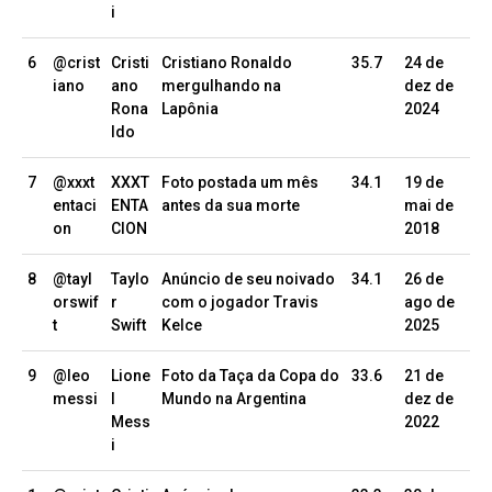
i
6
@crist
Cristi
Cristiano Ronaldo
35.7
24 de
iano
ano
mergulhando na
dez de
Rona
Lapônia
2024
ldo
7
@xxxt
XXXT
Foto postada um mês
34.1
19 de
entaci
ENTA
antes da sua morte
mai de
on
CION
2018
8
@tayl
Taylo
Anúncio de seu noivado
34.1
26 de
orswif
r
com o jogador Travis
ago de
t
Swift
Kelce
2025
9
@leo
Lione
Foto da Taça da Copa do
33.6
21 de
messi
l
Mundo na Argentina
dez de
Mess
2022
i