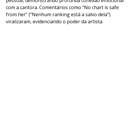
pessoal, demonstrando profunda conexão emocional
com a cantora. Comentários como “No chart is safe
from her” (“Nenhum ranking está a salvo dela”)
viralizaram, evidenciando o poder da artista.
Flipboard
Reddit
Pinterest
Whatsapp
Email