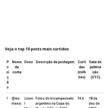
Veja o top 10 posts mais curtidos
:
P
Nome
Dono
Descrição da postagem
Curti
Data de
o
da
das
publica
si
conta
(milh
ção
ç
ões)
(UTC)
ã
o
1
@leo
Lione
Fotos do tricampeonato
74.6
18 de
messi
l
argentino na Copa do
dez de