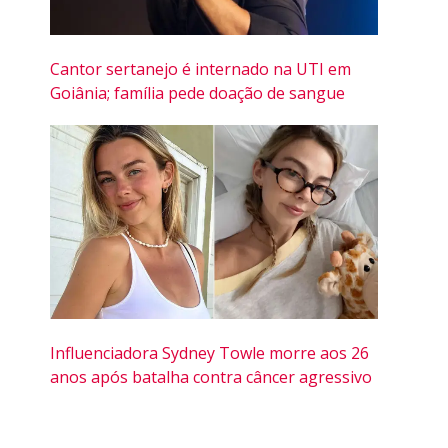
Cantor sertanejo é internado na UTI em
Goiânia; família pede doação de sangue
Influenciadora Sydney Towle morre aos 26
anos após batalha contra câncer agressivo