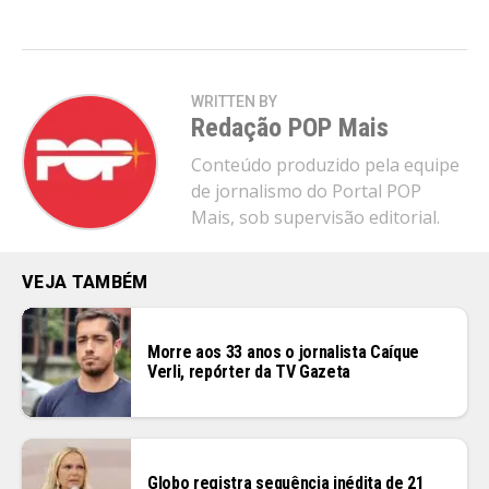
WRITTEN BY
Redação POP Mais
Conteúdo produzido pela equipe
de jornalismo do Portal POP
Mais, sob supervisão editorial.
VEJA TAMBÉM
Morre aos 33 anos o jornalista Caíque
Verli, repórter da TV Gazeta
Globo registra sequência inédita de 21