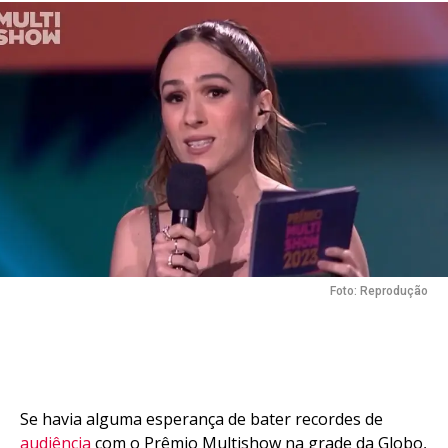
Foto: Reprodução
Flipboard
Se havia alguma esperança de bater recordes de
Reddit
audiência
com o Prêmio Multishow na grade da Globo,