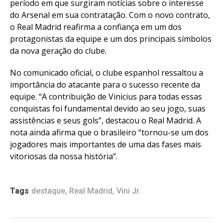
período em que surgiram notícias sobre o interesse
Flipboard
do Arsenal em sua contratação. Com o novo contrato,
Reddit
o Real Madrid reafirma a confiança em um dos
Pinterest
protagonistas da equipe e um dos principais símbolos
Whatsapp
da nova geração do clube.
Email
No comunicado oficial, o clube espanhol ressaltou a
importância do atacante para o sucesso recente da
equipe. “A contribuição de Vinicius para todas essas
conquistas foi fundamental devido ao seu jogo, suas
assistências e seus gols”, destacou o Real Madrid. A
nota ainda afirma que o brasileiro “tornou-se um dos
jogadores mais importantes de uma das fases mais
vitoriosas da nossa história”.
Tags
destaque
,
Real Madrid
,
Vini Jr.