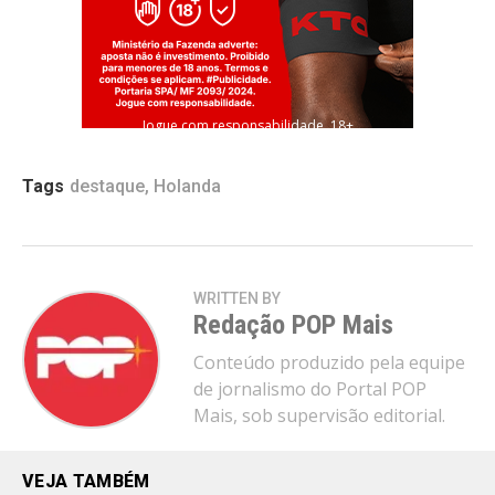
Jogue com responsabilidade. 18+
Tags
destaque
,
Holanda
WRITTEN BY
Redação POP Mais
Conteúdo produzido pela equipe
de jornalismo do Portal POP
Mais, sob supervisão editorial.
VEJA TAMBÉM