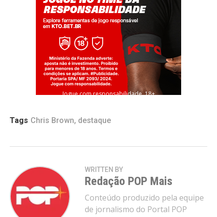
Jogue com responsabilidade. 18+
Tags
Chris Brown
,
destaque
WRITTEN BY
Redação POP Mais
Conteúdo produzido pela equipe
de jornalismo do Portal POP