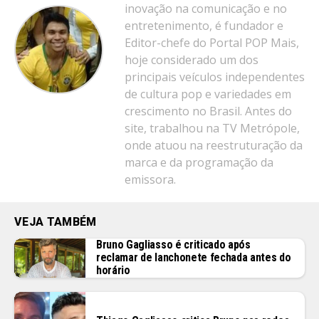
inovação na comunicação e no
entretenimento, é fundador e
Editor-chefe do Portal POP Mais,
hoje considerado um dos
principais veículos independentes
de cultura pop e variedades em
crescimento no Brasil. Antes do
site, trabalhou na TV Metrópole,
onde atuou na reestruturação da
marca e da programação da
emissora.
VEJA TAMBÉM
Bruno Gagliasso é criticado após
reclamar de lanchonete fechada antes do
horário