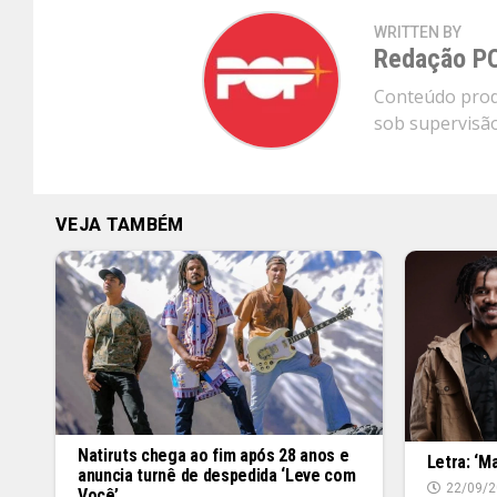
WRITTEN BY
Redação P
Conteúdo produ
sob supervisão 
VEJA TAMBÉM
Natiruts chega ao fim após 28 anos e
Letra: ‘M
anuncia turnê de despedida ‘Leve com
22/09/2
Você’