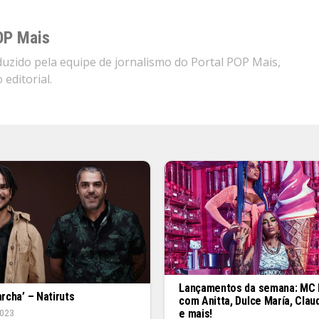
OP Mais
zido pela equipe de jornalismo do Portal POP Mais,
editorial.
Lançamentos da semana: MC
archa’ – Natiruts
com Anitta, Dulce María, Claud
e mais!
023