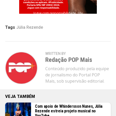
Jogue com responsabilidade. 18+
Tags
Júlia Rezende
WRITTEN BY
Redação POP Mais
Conteúdo produzido pela equipe
de jornalismo do Portal POP
Mais, sob supervisão editorial.
VEJA TAMBÉM
Com apoio de Whindersson Nunes, Júlia
Rezende estreia projeto musical no
YouTube