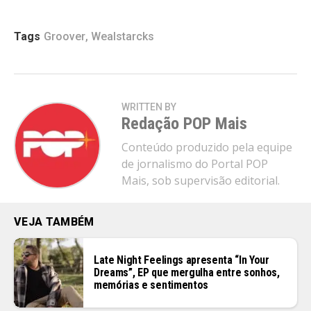
Tags
Groover
,
Wealstarcks
WRITTEN BY
Redação POP Mais
Conteúdo produzido pela equipe
de jornalismo do Portal POP
Mais, sob supervisão editorial.
VEJA TAMBÉM
Late Night Feelings apresenta “In Your
Dreams”, EP que mergulha entre sonhos,
memórias e sentimentos