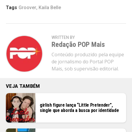
Tags
Groover
,
Kaila Belle
WRITTEN BY
Redação POP Mais
Conteúdo produzido pela equipe
de jornalismo do Portal POP
Mais, sob supervisão editorial.
VEJA TAMBÉM
girlish figure lança “Little Pretender”,
single que aborda a busca por identidade