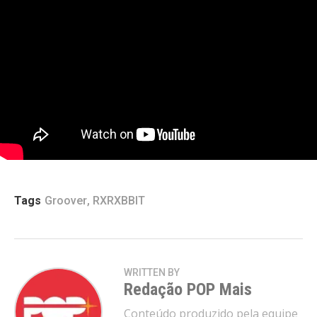
Tags
Groover
,
RXRXBBIT
WRITTEN BY
Redação POP Mais
Conteúdo produzido pela equipe