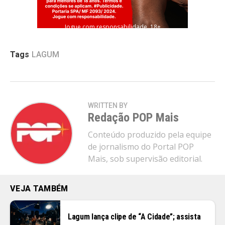
Jogue com responsabilidade. 18+
Tags
LAGUM
WRITTEN BY
Redação POP Mais
Conteúdo produzido pela equipe
de jornalismo do Portal POP
Mais, sob supervisão editorial.
VEJA TAMBÉM
Lagum lança clipe de “A Cidade”; assista