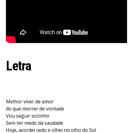
Letra
Flipboard
Reddit
Pinterest
Whatsapp
Melhor viver de amor
Email
do que morrer de vontade
Vou seguir sozinho
Sem ter medo da saudade
Hoje, acordei cedo e olhei no olho do Sol