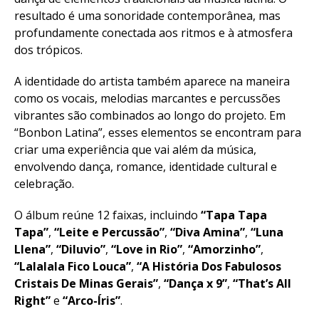
resultado é uma sonoridade contemporânea, mas
profundamente conectada aos ritmos e à atmosfera
dos trópicos.
A identidade do artista também aparece na maneira
como os vocais, melodias marcantes e percussões
vibrantes são combinados ao longo do projeto. Em
“Bonbon Latina”, esses elementos se encontram para
criar uma experiência que vai além da música,
envolvendo dança, romance, identidade cultural e
celebração.
O álbum reúne 12 faixas, incluindo
“Tapa Tapa
Tapa”
,
“Leite e Percussão”
,
“Diva Amina”
,
“Luna
Llena”
,
“Diluvio”
,
“Love in Rio”
,
“Amorzinho”
,
“Lalalala Fico Louca”
,
“A História Dos Fabulosos
Cristais De Minas Gerais”
,
“Dança x 9”
,
“That’s All
Right”
e
“Arco-Íris”
.