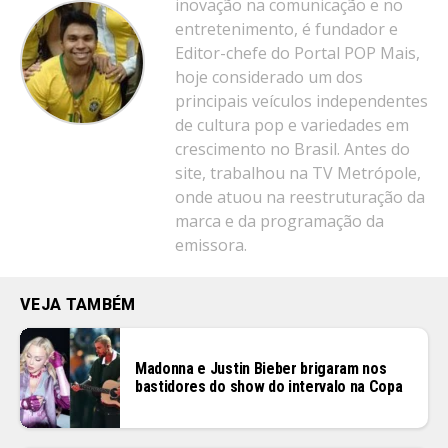
inovação na comunicação e no
entretenimento, é fundador e
Editor-chefe do Portal POP Mais,
hoje considerado um dos
principais veículos independentes
de cultura pop e variedades em
crescimento no Brasil. Antes do
site, trabalhou na TV Metrópole,
onde atuou na reestruturação da
marca e da programação da
emissora.
VEJA TAMBÉM
Madonna e Justin Bieber brigaram nos
bastidores do show do intervalo na Copa